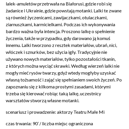
lalek-amuletów przetrwała na Białorusi, gdzie robi się
żadanice i Ukrainie, gdzie powstają motanki. Lalki te zwane
są również życzenicami, zawijaczkami, otulaczkami,
Zamkn
Dołącz do newslettera
ziarnuszkami, karmicielkami. Podczas ich wykonywania
popup
bardzo ważna była intencja. Proszono lalkę o spełnienie
życzenia, także w przypadku, gdy darowano ją komuś
POTWIERDŹ ADRES EMAIL
innemu. Lalki tworzono z resztek materiałów, ubrań, nici,
włóczek i sznurków, bez użycia igły. Tradycyjnie nie
używano nowych materiałów, tylko pozostałości tkanin,
z których można wyciąć skrawki. Według wierzeń lalki nie
mogły mieć rysów twarzy, gdyż wtedy mogłyby uzyskać
własną tożsamość i zająć się spełnianiem swoich życzeń. Po
Wyrażam zgodę na przetwarzanie danych osobowych
zapoznaniu się z kilkoma prostymi zasadami, którymi
w celu skorzystania z usługi newsletter.
trzeba się kierować robiąc taką lalkę, uczestnicy
Administratorem danych osobowych jest Centrum
warsztatów stworzą własne motanki.
Kultury ZAMEK z siedzibą w Poznaniu. Zapoznałem/am
się z informacjami dotyczącymi przetwarzania danych
scenariusz i prowadzenie: aktorzy Teatru Małe Mi
osobowych, które są zawarte w
Polityce prywatności
.
czas trwania: 90’ /
liczba miejsc ograniczona