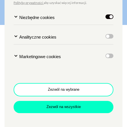
Politykę prywatności
aby uzyskać więcej informacji.
Niezbędne cookies
OGŁASZAMY PROGRAM
Analityczne cookies
WAKACJI NA DWORZE!
Marketingowe cookies
WAKACJE NA DWORZE – PROGRAM DLA DZIECI NA
LATO
BILETY W SPRZEDAŻY!
Zezwól na wybrane
Zezwól na wszystkie
14.07
‒4.08.2026