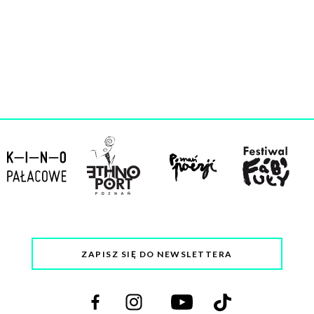
ZAPISZ SIĘ DO NEWSLETTERA
Odwiedź
Odwiedź
Odwiedź
Odwiedź
nas
nas
nas
nas