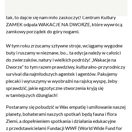
Myślicie, że na zamkowym dworze wieje nudą, a jedyne, co
można tu robić, to dystyngowanie kłaniać się w pas? Jeżeli
tak, to dajcie się nam miło zaskoczyć! Centrum Kultury
ZAMEK odpala WAKACJE NA DWORZE, które wywrócą
zamkowy porządek do góry nogami.
W tym roku zrzucamy sztywne stroje, wciągamy wygodne
buty i ruszamy w nieznane, bo... ta edycja należy w całości
do zwierzaków, natury i wielkich podróży! „Wakacje na
Dworze” to tym razem prawdziwy, kulturalno-przyrodniczy
survival dla najmłodszych agentek i agentów. Pakujemy
plecaki i wyruszymy w wyobraźni na rajską wyspę, żeby
sprawdzić, jakie egzotyczne stworzenia kryją się
w tamtejszych dżunglach!
Postaramy się pobudzić w Was empatię i umiłowanie naszej
Zamkn
Dołącz do newslettera
planety, bohaterami naszych spotkań będą fauna i flora
popup
Ziemi, a dopełnieniem spotkania i działania edukacyjne
z przedstawicielami Fundacji WWF (World Wide Fund for
POTWIERDŹ ADRES EMAIL