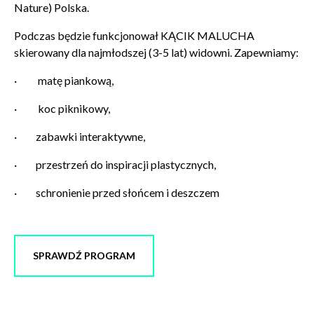
Nature) Polska.
Podczas będzie funkcjonował KĄCIK MALUCHA
skierowany dla najmłodszej (3-5 lat) widowni. Zapewniamy:
·
matę piankową,
Wyrażam zgodę na przetwarzanie danych osobowych
·
koc piknikowy,
w celu skorzystania z usługi newsletter.
Administratorem danych osobowych jest Centrum
·
zabawki interaktywne,
Kultury ZAMEK z siedzibą w Poznaniu. Zapoznałem/am
się z informacjami dotyczącymi przetwarzania danych
·
przestrzeń do inspiracji plastycznych,
osobowych, które są zawarte w
Polityce prywatności
.
·
schronienie przed słońcem i deszczem
WYŚLIJ
SPRAWDŹ PROGRAM