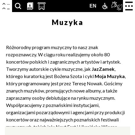
Centrum
Nawigacja
Otwór
6
6
SZUKAJ
PRZESCROLLUJ
OTWÓRZ
ZAMEK
TŁUMA
ENGLISH
EN
zamkn
Kultury
menu
ARTYKUŁÓW,
DO
STRONĘ
DLA
PJM
VERSION
Muzyka
Zamek
PODSTRON,
SEKCJI
Z
NIEPEŁNOS
ONLIN
WYDARZEŃ,
KALENDARZA
KUPNEM
Różnorodny program muzyczny to nasz znak
LUDZI,
WYDARZEŃ
BILETÓW
rozpoznawczy. W ciągu roku realizujemy około 80
koncertów polskich i zagranicznych artystów i artystek.
PARTNERÓW
W
Tworzymy autorskie cykle muzyczne, jak
JazZamek
,
którego kuratorką jest Bożena Szota i cykl
Moja Muzyka
,
NOWEJ
który programowany jest przez Teresę Nowak. Gościmy
KARCIE
znanych muzyków, promujących nowe albumy, a także
zapraszamy osoby debiutujące na rynku muzycznym.
Współpracujemy z poznańskimi instytucjami,
organizacjami pozarządowymi i agencjami przy produkcji
koncertów oraz najważniejszych poznańskich festiwali
muzycznych, takich jak: Next Fest i Ukraińska Wiosna.