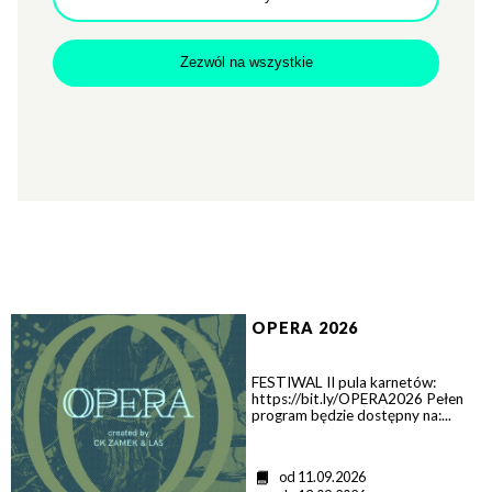
Zezwól na wszystkie
>
OPERA 2026
FESTIWAL II pula karnetów:
https://bit.ly/OPERA2026 Pełen
program będzie dostępny na:...
D
od 11.09.2026