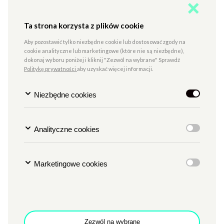
Organizujemy dwa festiwale muzyczne:
Ta strona korzysta z plików cookie
FESTIWAL ETHNO PORT
–
największe w Polsce święto
Aby pozostawić tylko niezbędne cookie lub dostosować zgody na
muzyki etnicznej (odbywa się od 2008 roku)
cookie analityczne lub marketingowe (które nie są niezbędne),
dokonaj wyboru poniżej i kliknij "Zezwól na wybrane" Sprawdź
OPERA
Politykę prywatności
–
kilkudniowe wydarzenie muzyczne skupiające się
aby uzyskać więcej informacji.
na
współczesnej muzyce eksperymentalnej i elektronicznej
(pierwsza edycja: 2024 rok)
Niezbędne cookies
Analityczne cookies
-----------------------
tekst alternatywny
Marketingowe cookies
Utrzymane w ciemnych, niebieskich barwach zdjęcie
przedstawia zespół muzyczny podczas koncertu. Ujęcie
przedstawia muzyków widzianych od strony publiczności,
na pierwszym planie widoczne zarysy sylwetek osób
z publiczności i ich wyciągnięte w górę ręce.
Zezwól na wybrane