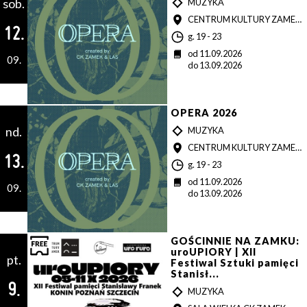
sob.
T
MUZYKA
Y
MIEJSCE
CENTRUM KULTURY ZAMEK W POZNANIU
P
12.
G
g. 19 - 23
o
D
od 11.09.2026
09.
d
a
do 13.09.2026
z
t
i
a
n
a
OPERA 2026
nd.
T
MUZYKA
Y
MIEJSCE
CENTRUM KULTURY ZAMEK W POZNANIU
P
13.
G
g. 19 - 23
o
D
od 11.09.2026
09.
d
a
do 13.09.2026
z
t
i
a
n
a
GOŚCINNIE NA ZAMKU:
uroUPIORY | XII
pt.
Festiwal Sztuki pamięci
Stanisł...
9.
T
MUZYKA
Y