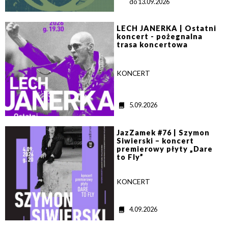
a
do 13.09.2026
t
a
>
LECH JANERKA | Ostatni
koncert - pożegnalna
trasa koncertowa
KONCERT
D
5.09.2026
a
t
>
a
JazZamek #76 | Szymon
Siwierski – koncert
premierowy płyty „Dare
to Fly”
KONCERT
D
4.09.2026
a
t