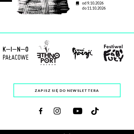
o
D
od 9.10.2026
d
a
do 11.10.2026
z
t
i
a
n
a
ZAPISZ SIĘ DO NEWSLETTERA
Odwiedź
Odwiedź
Odwiedź
Odwiedź
nas
nas
nas
nas
na
na
na
na
facebooku
instagramie
youtube
tiktoku