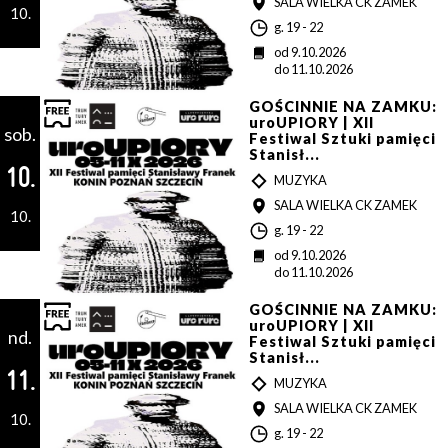
MIEJSCE
SALA WIELKA CK ZAMEK
P
10.
G
g. 19 - 22
o
D
od 9.10.2026
d
a
do 11.10.2026
z
t
i
a
GOŚCINNIE NA ZAMKU:
n
uroUPIORY | XII
a
sob.
Festiwal Sztuki pamięci
Stanisł...
10.
T
MUZYKA
Y
MIEJSCE
SALA WIELKA CK ZAMEK
P
10.
G
g. 19 - 22
o
D
od 9.10.2026
d
a
do 11.10.2026
z
t
i
a
GOŚCINNIE NA ZAMKU:
n
uroUPIORY | XII
a
nd.
Festiwal Sztuki pamięci
Stanisł...
11.
T
MUZYKA
Y
MIEJSCE
SALA WIELKA CK ZAMEK
P
10.
G
g. 19 - 22