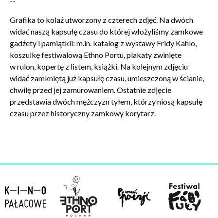
--
w celu skorzystania z usługi newsletter.
Administratorem danych osobowych jest Centrum
Grafika to kolaż utworzony z czterech zdjęć. Na dwóch
Kultury ZAMEK z siedzibą w Poznaniu. Zapoznałem/am
widać naszą kapsułę czasu do której włożyliśmy zamkowe
się z informacjami dotyczącymi przetwarzania danych
gadżety i pamiątkii: m.in. katalog z wystawy Fridy Kahlo,
osobowych, które są zawarte w
Polityce prywatności
.
koszulkę festiwalową Ethno Portu, plakaty zwinięte
w rulon, kopertę z listem, książki. Na kolejnym zdjęciu
widać zamkniętą już kapsułę czasu, umieszczoną w ścianie,
WYŚLIJ
chwilę przed jej zamurowaniem. Ostatnie zdjęcie
przedstawia dwóch mężczyzn tyłem, którzy niosą kapsułę
czasu przez historyczny zamkowy korytarz.