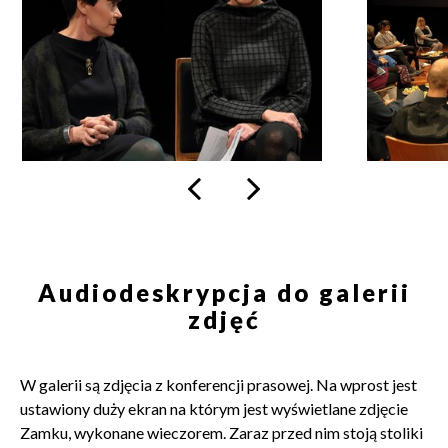
/
/
w celu skorzystania z usługi newsletter.
fot.
fot.
Administratorem danych osobowych jest Centrum
M.
M.
Kultury ZAMEK z siedzibą w Poznaniu. Zapoznałem/am
Kaczyński
Kaczyński
się z informacjami dotyczącymi przetwarzania danych
osobowych, które są zawarte w
Polityce prywatności
.
WYŚLIJ
t
s
Audiodeskrypcja do galerii
zdjęć
W galerii są zdjęcia z konferencji prasowej. Na wprost jest
ustawiony duży ekran na którym jest wyświetlane zdjęcie
Zamku, wykonane wieczorem. Zaraz przed nim stoją stoliki