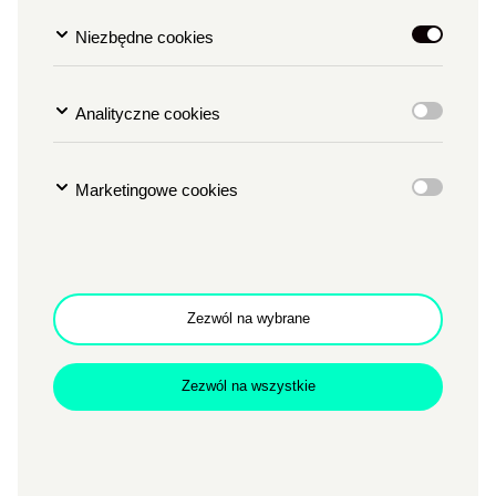
fotorelacja
Niezbędne cookies
TYP
PRZESTRZEŃ MIASTA
Analityczne cookies
MIEJSCE
PRZESTRZENIE CK ZAMEK
Godzina
g. 12
Data
15.02.2018
Marketingowe cookies
W trakcie konferencji prasowej na Plany 2018
zapowiadaliśmy zmiany w życiu CK ZAMEK z powodu
planowanej renowacji zachodniego skrzydła Zamku.
Zachęcamy do obejrzenia fotorelacji z tego spotkania.
Zezwól na wybrane
--
Zezwól na wszystkie
Zdjęcie z konferencji prasowej na Plany 2018. Zdjęcie
zostało zrobione w Sali Wielkiej. Na pierwszym planie
widać dziennikarzy i pracowników Zamku, którzy siedzą
przy stolikach tyłem do obiektywu i słuchają wypowiedzi