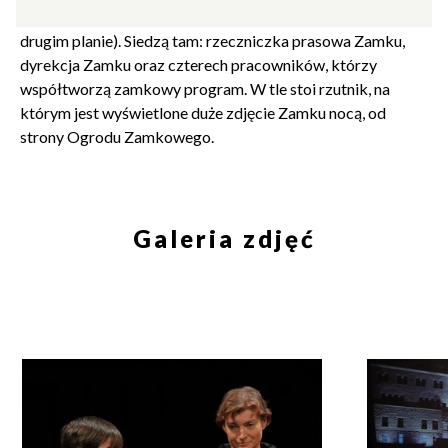
gości siedzących przy stolikach na wprost (widać ich na
drugim planie). Siedzą tam: rzeczniczka prasowa Zamku,
dyrekcja Zamku oraz czterech pracowników, którzy
współtworzą zamkowy program. W tle stoi rzutnik, na
którym jest wyświetlone duże zdjęcie Zamku nocą, od
strony Ogrodu Zamkowego.
Galeria zdjęć
Zamkn
Dołącz do newslettera
popup
POTWIERDŹ ADRES EMAIL
Konferencja
Konferencj
prasowa
prasowa
na
na
Plany
Plany
2018
2018
Wyrażam zgodę na przetwarzanie danych osobowych