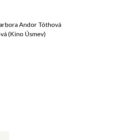
arbora Andor Tóthová
ová (Kino Úsmev)