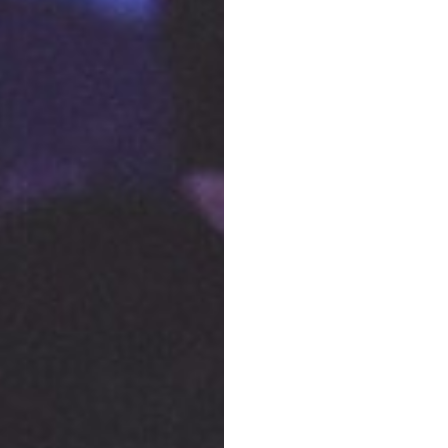
ywatności
.
WYŚLIJ