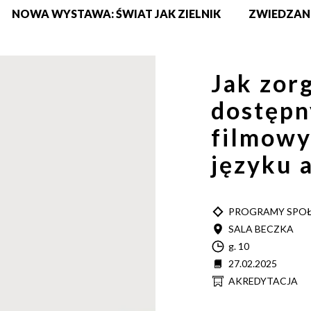
NOWA WYSTAWA: ŚWIAT JAK ZIELNIK
ZWIEDZAN
Jak zor
dostępn
filmowy
języku 
TYP
PROGRAMY SPO
MIEJSCE
SALA BECZKA
Godzina
g. 10
Data
27.02.2025
Cena
AKREDYTACJA