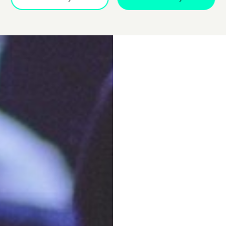
Dołącz do newslettera
POTWIERDŹ ADRES EMAIL
 na przetwarzanie danych osobowych w celu skorzystania z usługi news
rem danych osobowych jest Centrum Kultury ZAMEK z siedzibą w Pozna
 się z informacjami dotyczącymi przetwarzania danych osobowych, któr