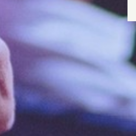
Wyrażam zgodę
Administrato
Zapoznałem/am