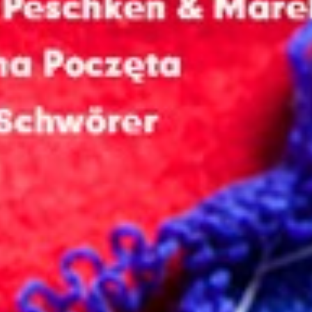
Wyrażam zgodę
Administrato
Zapoznałem/am
w
Polityce pr