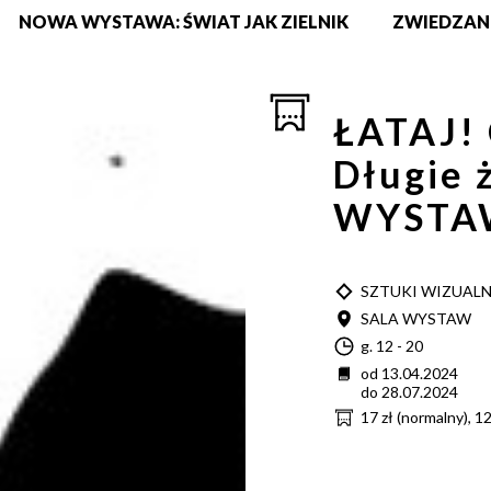
NOWA WYSTAWA: ŚWIAT JAK ZIELNIK
ZWIEDZAN
ŁATAJ!
Długie ż
WYSTA
TYP
SZTUKI WIZUAL
MIEJSCE
SALA WYSTAW
Godzina
g. 12 - 20
Data
od 13.04.2024
do 28.07.2024
Cena
17 zł (normalny), 1