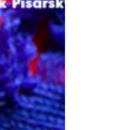
 na przetwarzanie danych osobowych w celu skorzystania z usługi news
rem danych osobowych jest Centrum Kultury ZAMEK z siedzibą w Pozna
 się z informacjami dotyczącymi przetwarzania danych osobowych, któr
ywatności
.
WYŚLIJ