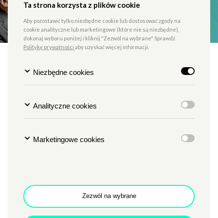
Ta strona korzysta z plików cookie
Aby pozostawić tylko niezbędne cookie lub dostosować zgody na
cookie analityczne lub marketingowe (które nie są niezbędne),
dokonaj wyboru poniżej i kliknij "Zezwól na wybrane" Sprawdź
Politykę prywatności
aby uzyskać więcej informacji.
#ZAMEKONLINE - NASZA
Niezbędne cookies
PLANETA, NASZA
PRZYSZŁOŚĆ. Spotkanie
wokół książki „Życie na
Analityczne cookies
naszej planecie” Davida
Attenborough
Marketingowe cookies
TYP
LITERATURA
MIEJSCE
CENTRUM KULTURY ZAMEK
Godzina
g. 18
Zezwól na wybrane
Data
8.04.2021
Paneliści: Szymon Bujalski, Paulina Górska, Katarzyna