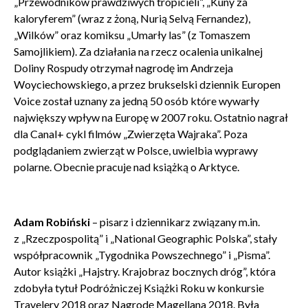
„Przewodników prawdziwych tropicieli”, „Kuny za
kaloryferem” (wraz z żoną, Nurią Selvą Fernandez),
„Wilków” oraz komiksu „Umarły las” (z Tomaszem
Samojlikiem). Za działania na rzecz ocalenia unikalnej
Doliny Rospudy otrzymał nagrodę im Andrzeja
Woyciechowskiego, a przez brukselski dziennik Europen
Voice został uznany za jedną 50 osób które wywarły
największy wpływ na Europę w 2007 roku. Ostatnio nagrał
dla Canal+ cykl filmów „Zwierzęta Wajraka”. Poza
podglądaniem zwierząt w Polsce, uwielbia wyprawy
polarne. Obecnie pracuje nad książką o Arktyce.
Adam Robiński
– pisarz i dziennikarz związany m.in.
z „Rzeczpospolitą” i „National Geographic Polska”, stały
współpracownik „Tygodnika Powszechnego” i „Pisma”.
Autor książki „Hajstry. Krajobraz bocznych dróg”, która
zdobyła tytuł Podróżniczej Książki Roku w konkursie
Travelery 2018 oraz Nagrodę Magellana 2018. Była