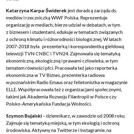
Katarzyna Karpa-Świderek
jest doradcą zarządu ds.
mediów i rzeczniczką WWF Polska. Reprezentuje
organizację w mediach, bierze udział w debatach, w tym
z biznesem i studentami, edukuje w tematach związanych
z ochroną klimatu i różnorodności biologicznej. W latach
2007-2018 była prezenterką i korespondentką giełdową
telewizji TVN CNBC i TVN24. Zajmowała się tematyką
ekonomiczną, ekologiczną i prawami człowieka, w tym
tematem równości płci. Pracowała też jako reporterka
ekonomiczna w TV Biznes, prezenterka radiowa
w poznańskim Radio Emaus oraz felietonistka w magazynie
ELLE. Współpracowała też z organizacjami społecznymi,
takimi jak Akademia Rozwoju Filantropii w Polsce czy
Polsko-Amerykańska Fundacja Wolności.
Zamkn
Dołącz do newslettera
popup
Szymon Bujalski
– dziennikarz, w zawodzie od 2008 roku.
Zajmuje się tematyką miejską, w tym ekologią i ochroną
POTWIERDŹ ADRES EMAIL
środowiska. Aktywny na Twitterze i Instagramie, na