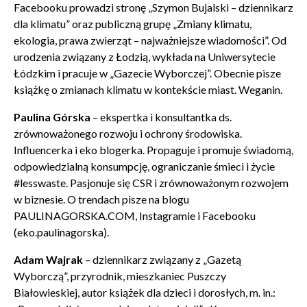
Facebooku prowadzi stronę „Szymon Bujalski – dziennikarz
dla klimatu” oraz publiczną grupę „Zmiany klimatu,
ekologia, prawa zwierząt – najważniejsze wiadomości”. Od
urodzenia związany z Łodzią, wykłada na Uniwersytecie
Łódzkim i pracuje w „Gazecie Wyborczej”. Obecnie pisze
Wyrażam zgodę na przetwarzanie danych osobowych
książkę o zmianach klimatu w kontekście miast. Weganin.
w celu skorzystania z usługi newsletter.
Administratorem danych osobowych jest Centrum
Paulina Górska
– ekspertka i konsultantka ds.
Kultury ZAMEK z siedzibą w Poznaniu. Zapoznałem/am
zrównoważonego rozwoju i ochrony środowiska.
się z informacjami dotyczącymi przetwarzania danych
Influencerka i eko blogerka. Propaguje i promuje świadomą,
osobowych, które są zawarte w
Polityce prywatności
.
odpowiedzialną konsumpcję, ograniczanie śmieci i życie
#lesswaste. Pasjonuje się CSR i zrównoważonym rozwojem
w biznesie. O trendach pisze na blogu
WYŚLIJ
PAULINAGORSKA.COM, Instagramie i Facebooku
(eko.paulinagorska).
Adam Wajrak
– dziennikarz związany z „Gazetą
Wyborczą”, przyrodnik, mieszkaniec Puszczy
Białowieskiej, autor książek dla dzieci i dorosłych, m. in.: