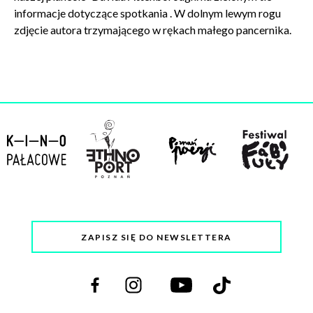
informacje dotyczące spotkania . W dolnym lewym rogu
zdjęcie autora trzymającego w rękach małego pancernika.
ZAPISZ SIĘ DO NEWSLETTERA
Odwiedź
Odwiedź
Odwiedź
Odwiedź
nas
nas
nas
nas
na
na
na
na