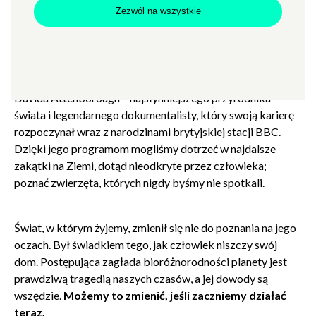
Karpa-Świderek, Adam Wajrak
Zezwól na wszystkie
Prowadzenie: Adam Robiński
Punktem wyjścia do rozmowy będzie najnowsza książka
Davida Attenborough – najsłynniejszego przyrodnika
świata i legendarnego dokumentalisty, który swoją karierę
rozpoczynał wraz z narodzinami brytyjskiej stacji BBC.
Dzięki jego programom mogliśmy dotrzeć w najdalsze
zakątki na Ziemi, dotąd nieodkryte przez człowieka;
poznać zwierzęta, których nigdy byśmy nie spotkali.
Świat, w którym żyjemy, zmienił się nie do poznania na jego
oczach. Był świadkiem tego, jak człowiek niszczy swój
dom. Postępująca zagłada bioróżnorodności planety jest
prawdziwą tragedią naszych czasów, a jej dowody są
wszędzie.
Możemy to zmienić, jeśli zaczniemy działać
teraz.