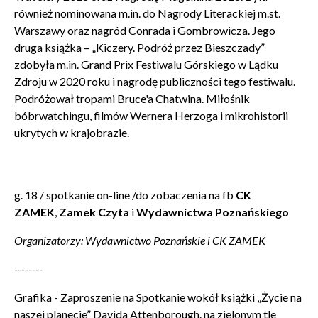
również nominowana m.in. do Nagrody Literackiej m.st.
Warszawy oraz nagród Conrada i Gombrowicza. Jego
druga książka – „Kiczery. Podróż przez Bieszczady”
zdobyła m.in. Grand Prix Festiwalu Górskiego w Lądku
Zdroju w 2020 roku i nagrodę publiczności tego festiwalu.
Podróżował tropami Bruce'a Chatwina. Miłośnik
bóbrwatchingu, filmów Wernera Herzoga i mikrohistorii
ukrytych w krajobrazie.
g. 18 /
spotkanie on-line /do zobaczenia na fb
CK
ZAMEK
,
Zamek Czyta
i
Wydawnictwa Poznańskiego
Organizatorzy: Wydawnictwo Poznańskie i CK ZAMEK
--------
Grafika - Zaproszenie na Spotkanie wokół książki „Życie na
naszej planecie” Davida Attenborough. na zielonym tle