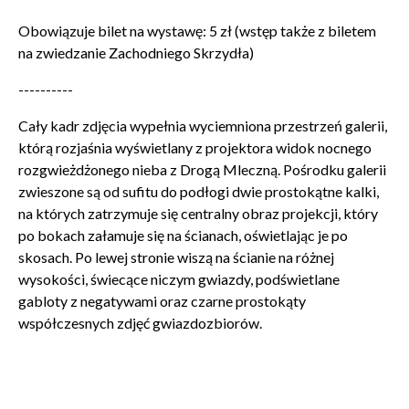
Obowiązuje bilet na wystawę: 5 zł (wstęp także z biletem
na zwiedzanie Zachodniego Skrzydła)
Wyrażam zgodę na przetwarzanie danych osobowych
----------
w celu skorzystania z usługi newsletter.
Administratorem danych osobowych jest Centrum
Cały kadr zdjęcia wypełnia wyciemniona przestrzeń galerii,
Kultury ZAMEK z siedzibą w Poznaniu. Zapoznałem/am
którą rozjaśnia wyświetlany z projektora widok nocnego
się z informacjami dotyczącymi przetwarzania danych
rozgwieżdżonego nieba z Drogą Mleczną. Pośrodku galerii
osobowych, które są zawarte w
Polityce prywatności
.
zwieszone są od sufitu do podłogi dwie prostokątne kalki,
na których zatrzymuje się centralny obraz projekcji, który
po bokach załamuje się na ścianach, oświetlając je po
WYŚLIJ
skosach. Po lewej stronie wiszą na ścianie na różnej
wysokości, świecące niczym gwiazdy, podświetlane
gabloty z negatywami oraz czarne prostokąty
współczesnych zdjęć gwiazdozbiorów.