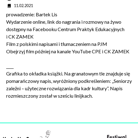
Data
11.02.2021
Wyrażam zgodę na przetwarzanie danych osobowych
prowadzenie: Bartek Lis
w celu skorzystania z usługi newsletter.
Administratorem danych osobowych jest Centrum
Wydarzenie online, link do nagrania i rozmowy na żywo
Kultury ZAMEK z siedzibą w Poznaniu. Zapoznałem/am
dostępny na Facebooku Centrum Praktyk Edukacyjnych
się z informacjami dotyczącymi przetwarzania danych
i CK ZAMEK
osobowych, które są zawarte w
Polityce prywatności
.
Film z polskimi napisami i tłumaczeniem na PJM
Obejrzyj film później na kanale YouTube CPE i CK ZAMEK
WYŚLIJ
____
Grafika to okładka książki. Na granatowym tle znajduje się
pomarańczowy napis, wyróżniony podkreśleniem: „Seniorzy
zależni – użyteczne rozwiązania dla kadr kultury”. Napis
rozmieszczony został w sześciu linijkach.