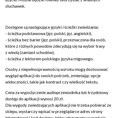
słuchawek.
Zamkn
Dołącz do newslettera
popup
POTWIERDŹ ADRES EMAIL
Dostępne są następujące języki i ścieżki zwiedzania:
- ścieżka podstawowa (jęz. polski, jęz. angielski),
- ścieżka bez barier (jęz. polski), przeznaczona dla osób,
które z różnych powodów zdecydują się na wybór trasy
z windą (zamiast schodów),
- ścieżka z lektorem polskiego języka migowego.
Wyrażam zgodę na przetwarzanie danych osobowych
Osoby z niepełnosprawnością wzroku mogą dostosować
w celu skorzystania z usługi newsletter.
Administratorem danych osobowych jest Centrum
wygląd aplikacji do swoich potrzeb, zmieniając opcje
Kultury ZAMEK z siedzibą w Poznaniu. Zapoznałem/am
widoczności, takie jak kontrast czy wielkość tekstu.
się z informacjami dotyczącymi przetwarzania danych
osobowych, które są zawarte w
Polityce prywatności
.
Cena za wypożyczenie audioprzewodnika lub trzydniowy
dostęp do aplikacji wynosi 20 zł.
Dla wygody zwiedzających aplikacji nie trzeba pobierać ze
WYŚLIJ
sklepu, wystarczy wpisać w przeglądarce adres strony
internetowej i kod dostępu, który otrzymamy w punkcie