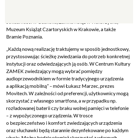
ma na swoim koncie ponad sto realizacji m.in. w Muzeum
Zamkowym w Malborku, Europejskim Centrum
Solidarności w Gdańsku, Zamku Książ w Wałbrzychu,
Muzeum Książąt Czartoryskich w Krakowie, a także
Bramie Poznania.
„Każdą nową realizację traktujemy w sposób jednostkowy,
przystosowując ścieżkę zwiedzania do potrzeb konkretnej
instytucji oraz odwiedzających ją osób. W Centrum Kultury
ZAMEK zwiedzający mogą wybrać pomiędzy
audioprzewodnikiem w formie tradycyjnego urządzenia
a aplikacją mobilną” – mówi Łukasz Marzec, prezes
Movitech. W zależności od preferencji, użytkownicy mogą
skorzystać z własnego smartfona, a w przypadku np.
rozładowanej baterii czy braku wolnej pamięci w telefonie
– z wypożyczonego urządzenia. W trosce
o bezpieczeństwo i komfort zwiedzających urządzenia
oraz słuchawki będą starannie dezynfekowane po każdym
użyciu. Można będzie również skorzystać z własnych