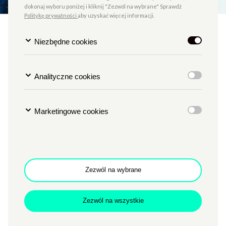
dokonaj wyboru poniżej i kliknij "Zezwól na wybrane" Sprawdź
Politykę prywatności
aby uzyskać więcej informacji.
Niezbędne cookies
Audioprzewodnik po Zamku
Analityczne cookies
TYP
HISTORIA I ZWIEDZANIE
Marketingowe cookies
MIEJSCE
PRZESTRZENIE CK ZAMEK
Godzina
g. 11
Data
13.07.2020
Cena
15
Zezwól na wybrane
Zwiedzanie historycznej części Centrum Kultury
ZAMEK z audioprzewodnikiem
Zezwól na wszystkie
Audioprzewodnik powstał przy współpracy z krakowską
firmą „MOVITECH – miejsca pięknie opowiedziane”, która