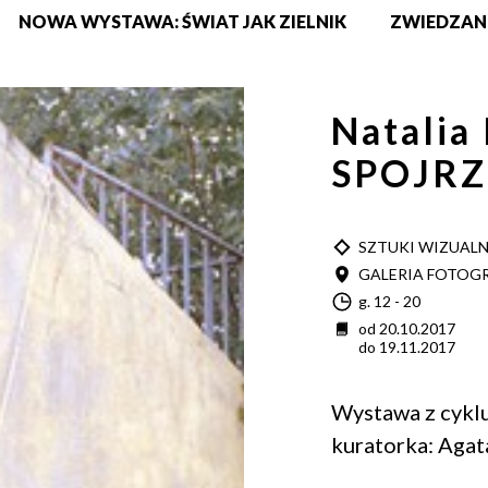
NOWA WYSTAWA: ŚWIAT JAK ZIELNIK
ZWIEDZAN
Natalia
SPOJRZ
TYP
SZTUKI WIZUAL
MIEJSCE
GALERIA FOTOGR
Godzina
g. 12 - 20
Data
od 20.10.2017
do 19.11.2017
Wystawa z cykl
kuratorka: Aga