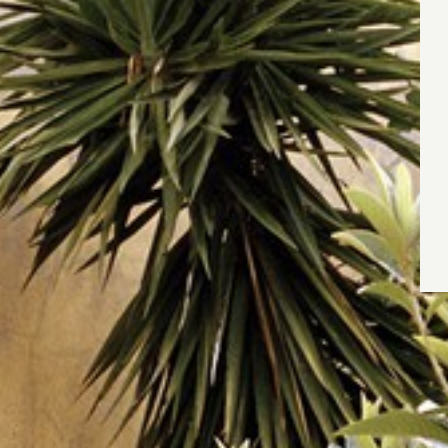
Wyrażam zgodę
Administrato
Zapoznałem/am