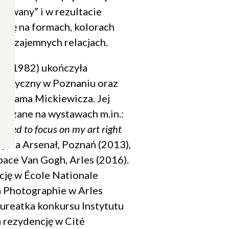
ztowany” i w rezultacie
wagę na formach, kolorach
ch wzajemnych relacjach.
ur. 1982) ukończyła
tystyczny w Poznaniu oraz
 Adama Mickiewicza. Jej
Zamknij
okazane na wystawach m.in.:
popup
 need to focus on my art right
ejska Arsenał, Poznań (2013),
space Van Gogh, Arles (2016).
ję w École Nationale
a Photographie w Arles
ureatka konkursu Instytutu
letter.
niu.
 rezydencję w Cité
e są zawarte