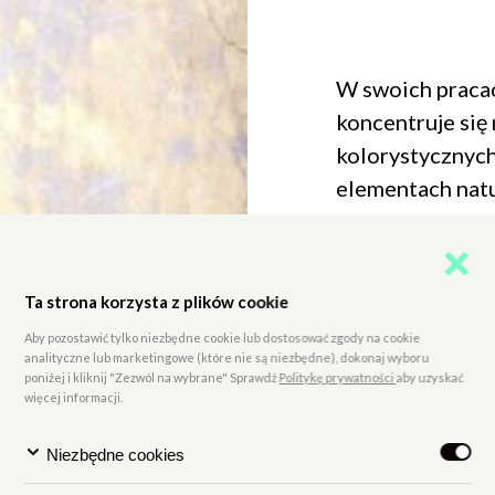
W swoich pracac
koncentruje się
kolorystycznych
elementach nat
ukazanych w pe
wystawie SPOJ
zostanie zestaw 
Ta strona korzysta z plików cookie
łączy to specyf
Aby pozostawić tylko niezbędne cookie lub dostosować zgody na cookie
oka pułapką. Czy
analityczne lub marketingowe (które nie są niezbędne), dokonaj wyboru
poniżej i kliknij "Zezwól na wybrane" Sprawdź
Politykę prywatności
aby uzyskać
ciemność nocy, 
więcej informacji.
oko napotyka wi
uniemożliwiając
Niezbędne cookies
kadru. Widz w p