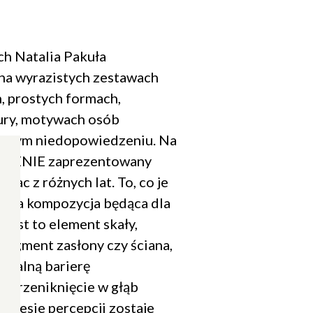
h Natalia Pakuła
 na wyrazistych zestawach
, prostych formach,
ury, motywach osób
wnym niedopowiedzeniu. Na
RZENIE zaprezentowany
prac z różnych lat. To, co je
iczna kompozycja będąca dla
 jest to element skały,
fragment zasłony czy ściana,
zualną barierę
ą przeniknięcie w głąb
rocesie percepcji zostaje