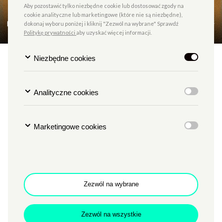
Aby pozostawić tylko niezbędne cookie lub dostosować zgody na
cookie analityczne lub marketingowe (które nie są niezbędne),
dokonaj wyboru poniżej i kliknij "Zezwól na wybrane" Sprawdź
Politykę prywatności
aby uzyskać więcej informacji.
Niezbędne cookies
Premiera | SOMNIUM I CO
DALEJ? | reż. Barbara
Prądzyńska| Studio Teatralne
Analityczne cookies
(grupa 60+)
Marketingowe cookies
TYP
TEATR / TANIEC
MIEJSCE
SCENA NOWA
Godzina
g. 18
Zezwól na wybrane
Data
10.05.2025
Cena
20 zł (wkrótce w sprzedaży)
Zezwól na wszystkie