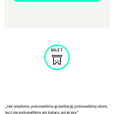
Najnowszy spektakl Studia Teatralnego CK ZAMEK już 10
i 11 maja!
BILET
Kup
bilet
„Jak wiadomo, pokonaliśmy grawitację, pokonaliśmy atom,
lecz nie pokonaliśmy ani kataru, ani grypy”