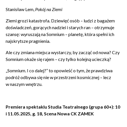
Stanisław Lem,
Pokój na Ziemi
Ziemi grozi katastrofa. Dziewięć osób – ludzi z bagażem
doświadczeń, gorących nadziei i starych ran – otrzymuje
szansę: wyruszają na Somnium – planetę, która spełni ich
najskrytsze pragnienia.
Ale czy zmiana miejsca wystarczy, by zacząć od nowa? Czy
Somnium okaże się rajem – czy tylko kolejną ucieczką?
Zamkn
Dołącz do newslettera
popup
„Somnium. I co dalej?” to opowieść o tym, że prawdziwa
podróż odbywa się nie w przestrzeni kosmicznej – lecz
POTWIERDŹ ADRES EMAIL
w naszym wnętrzu.
Premiera spektaklu Studia Teatralnego (grupa 60+): 10
i 11.05.2025, g. 18, Scena Nowa CK ZAMEK
Wyrażam zgodę na przetwarzanie danych osobowych
w celu skorzystania z usługi newsletter.