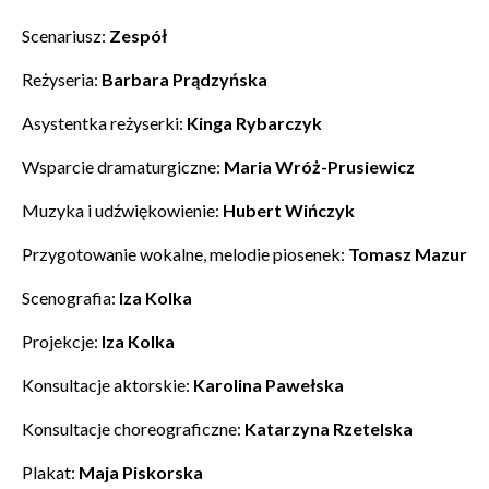
Administratorem danych osobowych jest Centrum
Kultury ZAMEK z siedzibą w Poznaniu. Zapoznałem/am
Scenariusz:
Zespół
się z informacjami dotyczącymi przetwarzania danych
osobowych, które są zawarte w
Polityce prywatności
.
Reżyseria:
Barbara Prądzyńska
Asystentka reżyserki:
Kinga Rybarczyk
WYŚLIJ
Wsparcie dramaturgiczne:
Maria Wróż-Prusiewicz
Muzyka i udźwiękowienie:
Hubert Wińczyk
Przygotowanie wokalne, melodie piosenek:
Tomasz Mazur
Scenografia:
Iza Kolka
Projekcje:
Iza Kolka
Konsultacje aktorskie:
Karolina Pawełska
Konsultacje choreograficzne:
Katarzyna Rzetelska
Plakat:
Maja Piskorska