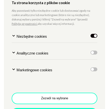
Ta strona korzysta z plików cookie
Aby pozostawić tylko niezbędne cookie lub dostosować zgody na
cookie analityczne lub marketingowe (które nie są niezbędne),
dokonaj wyboru poniżej i kliknij "Zezwól na wybrane" Sprawdź
Politykę prywatności
aby uzyskać więcej informacji.
Kuźnia Piosenki
Niezbędne cookies
Śpiew jest naturalną umiejętnością człowieka, która
Analityczne cookies
wymaga treningu i doskonalenia. Kuźnia piosenki stwarza
uzdolnionej muzycznie i wokalnie młodzieży, możliwość
realizowania ich pasji poprzez doskonalenie warsztatu
Marketingowe cookies
wokalnego, rozwijanie wrażliwości muzycznej oraz
poznawanie repertuaru ze szczególnym uwzględnieniem
polskiej piosenki.
Dla kogo:
osoby dorosłe
Zezwól na wybrane
Przesłuchania do Kuźni Piosenki odbędą się 16