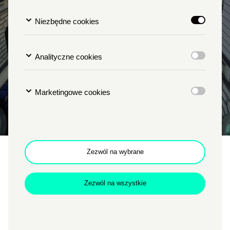
Niezbędne cookies
Analityczne cookies
Marketingowe cookies
Zezwól na wybrane
Dziedziniec Zamkowy
Zezwól na wszystkie
Dziedziniec Zamkowy jest pięknym, klimatycznym
miejscem, w którym odbywają się koncerty, spektakle czy
pokazy kina plenerowego.
W 2025 roku na Dziedzińcu
od połowy kwietnia do połowy