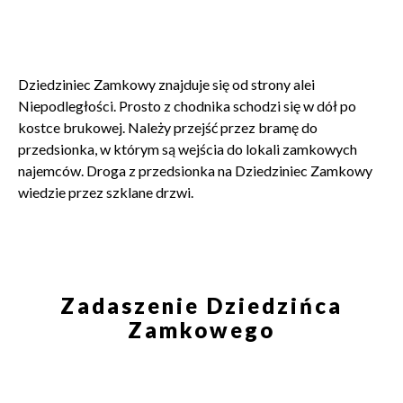
Wyrażam zgodę na przetwarzanie danych osobowych
w celu skorzystania z usługi newsletter.
Administratorem danych osobowych jest Centrum
Dziedziniec Zamkowy znajduje się od strony alei
Kultury ZAMEK z siedzibą w Poznaniu. Zapoznałem/am
Niepodległości. Prosto z chodnika schodzi się w dół po
się z informacjami dotyczącymi przetwarzania danych
osobowych, które są zawarte w
Polityce prywatności
.
kostce brukowej. Należy przejść przez bramę do
przedsionka, w którym są wejścia do lokali zamkowych
najemców. Droga z przedsionka na Dziedziniec Zamkowy
WYŚLIJ
wiedzie przez szklane drzwi.
Zadaszenie Dziedzińca
Zamkowego