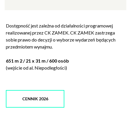
września
stać będzie estetyczny namiot wraz z podłogą.
Dostępność jest zależna od działalności programowej
realizowanej przez CK ZAMEK. CK ZAMEK zastrzega
sobie prawo do decyzji o wyborze wydarzeń będących
przedmiotem wynajmu.
651 m 2 / 21 x 31 m / 600 osób
(wejście od al. Niepodległości)
Zamkn
Dołącz do newslettera
popup
CENNIK 2026
POTWIERDŹ ADRES EMAIL