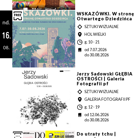
z
i
n
WSKAZÓWKI. W stronę
a
Otwartego Dziedzińca
nd.
T
SZTUKI WIZUALNE
Y
16.
MIEJSCE
HOL WIELKI
P
G
g. 10 - 21
08.
o
D
od 7.07.2026
d
a
do 30.08.2026
z
t
i
a
n
a
Jerzy Sadowski GŁĘBIA
OSTROŚCI | Galeria
Fotografii pf
T
SZTUKI WIZUALNE
Y
MIEJSCE
GALERIA FOTOGRAFII PF
P
G
g. 12 - 19
o
D
od 12.06.2026
d
a
do 30.08.2026
z
t
i
a
n
Do utraty tchu |