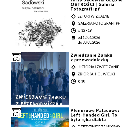
OSTROŚCI | Galeria
Fotografii pf
T
SZTUKI WIZUALNE
Y
MIEJSCE
GALERIA FOTOGRAFII PF
P
G
g. 12 - 19
o
D
od 12.06.2026
d
a
do 30.08.2026
z
t
i
a
n
Zwiedzanie Zamku
a
z przewodniczką
T
HISTORIA I ZWIEDZANIE
Y
MIEJSCE
ZBIÓRKA: HOL WIELKI
P
G
g. 18
o
d
z
i
n
a
Plenerowe Pałacowe:
Left-Handed Girl. To
była ręka diabła
T
DZIEDZINIEC ZAMKOWY