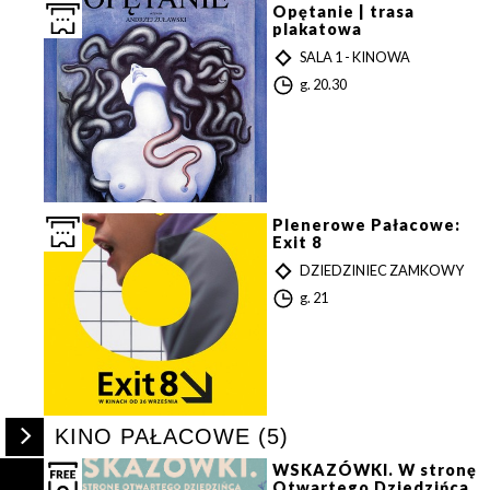
n
Opętanie | trasa
a
plakatowa
T
SALA 1 - KINOWA
Y
G
g. 20.30
P
o
d
z
i
n
a
Plenerowe Pałacowe:
Exit 8
T
DZIEDZINIEC ZAMKOWY
Y
G
g. 21
P
o
d
z
i
n
a
Rozwiń
s
KINO PAŁACOWE (5)
/
zwiń
WSKAZÓWKI. W stronę
listę
Otwartego Dziedzińca