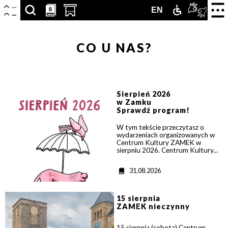
Centrum
Nawigacja
Otwór
8
8
SZUKAJ
PRZESCROLLUJ
OTWÓRZ
ZAMEK
TŁUMA
ENGLISH
EN
zamkn
Kultury
menu
ARTYKUŁÓW,
DO
STRONĘ
DLA
PJM
VERSION
Zamek
CO U NAS?
PODSTRON,
SEKCJI
Z
NIEPEŁNOS
ONLIN
WYDARZEŃ,
KALENDARZA
KUPNEM
LUDZI,
WYDARZEŃ
BILETÓW
>
Sierpień 2026
w Zamku
Sprawdź program!
PARTNERÓW
W
W tym tekście przeczytasz o
NOWEJ
wydarzeniach organizowanych w
Centrum Kultury ZAMEK w
sierpniu 2026. Centrum Kultury...
KARCIE
D
31.08.2026
a
t
>
a
15 sierpnia
ZAMEK nieczynny
15 sierpnia (sobota) Centrum