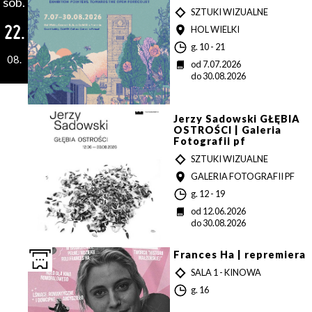
sob.
T
SZTUKI WIZUALNE
Y
22.
MIEJSCE
HOL WIELKI
P
G
g. 10 - 21
08.
o
D
od 7.07.2026
d
a
do 30.08.2026
z
t
i
a
n
a
Jerzy Sadowski GŁĘBIA
OSTROŚCI | Galeria
Fotografii pf
T
SZTUKI WIZUALNE
Y
MIEJSCE
GALERIA FOTOGRAFII PF
P
G
g. 12 - 19
o
D
od 12.06.2026
d
a
do 30.08.2026
z
t
i
a
n
Frances Ha | repremiera
a
T
SALA 1 - KINOWA
Y
G
g. 16
P
o