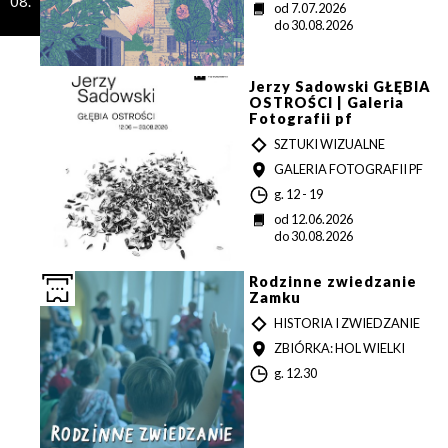
08.
o
D
od 7.07.2026
d
a
do 30.08.2026
z
t
i
a
n
a
Jerzy Sadowski GŁĘBIA
OSTROŚCI | Galeria
Fotografii pf
T
SZTUKI WIZUALNE
Y
MIEJSCE
GALERIA FOTOGRAFII PF
P
G
g. 12 - 19
o
D
od 12.06.2026
d
a
do 30.08.2026
z
t
i
a
n
Rodzinne zwiedzanie
a
Zamku
T
HISTORIA I ZWIEDZANIE
Y
MIEJSCE
ZBIÓRKA: HOL WIELKI
P
G
g. 12.30
o
d
z
i