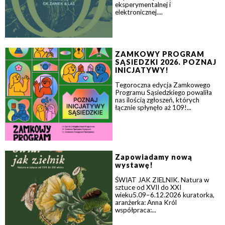
eksperymentalnej i
elektronicznej....
ZAMKOWY PROGRAM
SĄSIEDZKI 2026. POZNAJ
INICJATYWY!
Tegoroczna edycja Zamkowego
Programu Sąsiedzkiego powaliła
nas ilością zgłoszeń, których
łącznie spłynęło aż 109!...
Zapowiadamy nową
wystawę!
ŚWIAT JAK ZIELNIK. Natura w
sztuce od XVII do XXI
wieku5.09–6.12.2026 kuratorka,
aranżerka: Anna Król
współpraca:...