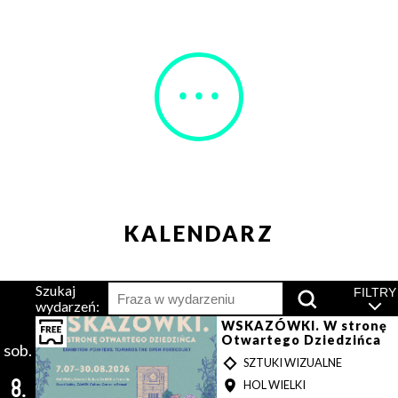
• • •
KALENDARZ
Szukaj
Wciśnij,
FILTRY
wydarzeń:
by
wyszukać
WSKAZÓWKI. W stronę
Otwartego Dziedzińca
sob.
T
SZTUKI WIZUALNE
Y
8.
MIEJSCE
HOL WIELKI
P