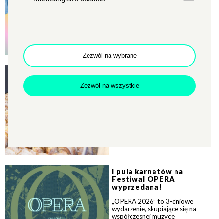
W ramach 4. edycji „Dwulatki.
Szkoły Praktyk Animacyjnych”
grupa osób uczestniczących
wzięła udział w kilkunastu...
Zezwól na wybrane
IMIENINY ULICY 2026
Kiermasz świętomarciński
Zezwól na wszystkie
...
Zapraszamy do nadsyłania
formularzy zgłoszeniowych na
tegoroczny Kiermasz
Świętomarciński, który odbędzie
się...
I pula karnetów na
Festiwal OPERA
wyprzedana!
„OPERA 2026” to 3-dniowe
wydarzenie, skupiające się na
współczesnej muzyce