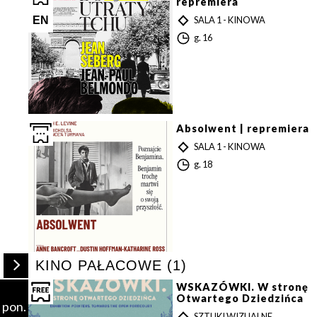
a
repremiera
T
SALA 1 - KINOWA
Y
G
g. 16
P
o
d
z
i
n
a
Absolwent | repremiera
T
SALA 1 - KINOWA
Y
G
g. 18
P
o
d
z
i
n
a
Rozwiń
s
KINO PAŁACOWE (1)
/
zwiń
WSKAZÓWKI. W stronę
listę
Otwartego Dziedzińca
pon.
wydarzeń
T
SZTUKI WIZUALNE