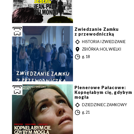
d
z
i
n
a
Zwiedzanie Zamku
z przewodniczką
T
HISTORIA I ZWIEDZANIE
Y
MIEJSCE
ZBIÓRKA: HOL WIELKI
P
G
g. 18
o
d
z
i
n
a
Plenerowe Pałacowe:
Kopnęłabym cię, gdybym
mogła
T
DZIEDZINIEC ZAMKOWY
Y
G
g. 21
P
o
d
z
i