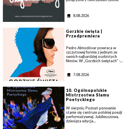
D
8.08.2026
a
t
>
a
Gorzkie święta |
Przedpremiera
Pedro Almodóvar powraca w
szczytowej formie z jednym ze
swoich najbardziej osobistych
filmów. W „Gorzkich świętach” -...
D
7.08.2026
a
t
>
a
10. Ogólnopolskie
Mistrzostwa Slamu
Poetyckiego
W sierpniu Poznań ponownie
stanie się centrum polskiej poezji
performatywnej. Jubileuszowa,
dziesiąta edycja...