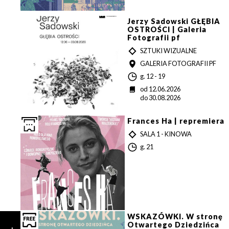
i
a
n
a
Jerzy Sadowski GŁĘBIA
OSTROŚCI | Galeria
Fotografii pf
T
SZTUKI WIZUALNE
Y
MIEJSCE
GALERIA FOTOGRAFII PF
P
G
g. 12 - 19
o
D
od 12.06.2026
d
a
do 30.08.2026
z
t
i
a
n
Frances Ha | repremiera
a
T
SALA 1 - KINOWA
Y
G
g. 21
P
o
d
z
i
n
a
WSKAZÓWKI. W stronę
Otwartego Dziedzińca