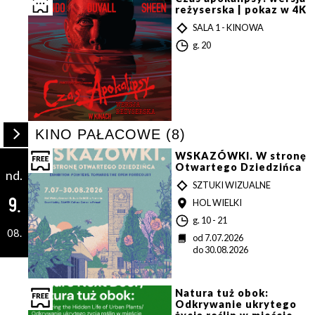
a
reżyserska | pokaz w 4K
T
SALA 1 - KINOWA
Y
G
g. 20
P
o
d
z
i
n
a
Rozwiń
s
KINO PAŁACOWE (8)
/
zwiń
WSKAZÓWKI. W stronę
listę
Otwartego Dziedzińca
nd.
wydarzeń
T
SZTUKI WIZUALNE
związanych
Y
9.
MIEJSCE
HOL WIELKI
z
P
Kino
G
g. 10 - 21
pałacowe
08.
o
D
od 7.07.2026
d
a
do 30.08.2026
z
t
i
a
n
a
Natura tuż obok:
Odkrywanie ukrytego