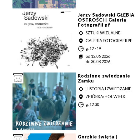
t
i
a
n
a
Jerzy Sadowski GŁĘBIA
OSTROŚCI | Galeria
Fotografii pf
T
SZTUKI WIZUALNE
Y
MIEJSCE
GALERIA FOTOGRAFII PF
P
G
g. 12 - 19
o
D
od 12.06.2026
d
a
do 30.08.2026
z
t
i
a
n
Rodzinne zwiedzanie
a
Zamku
T
HISTORIA I ZWIEDZANIE
Y
MIEJSCE
ZBIÓRKA: HOL WIELKI
P
G
g. 12.30
o
d
z
i
n
a
Gorzkie święta |