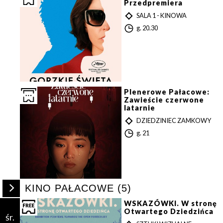
Przedpremiera
T
SALA 1 - KINOWA
Y
G
g. 20.30
P
o
d
z
i
n
a
Plenerowe Pałacowe:
Zawieście czerwone
latarnie
T
DZIEDZINIEC ZAMKOWY
Zamkn
Y
Dołącz do newslettera
G
g. 21
P
popup
o
d
z
POTWIERDŹ ADRES EMAIL
i
n
Rozwiń
a
s
KINO PAŁACOWE (5)
/
zwiń
WSKAZÓWKI. W stronę
listę
Otwartego Dziedzińca
śr.
wydarzeń