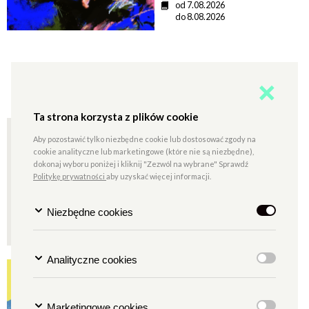
D
od 7.08.2026
a
do 8.08.2026
t
a
OGŁASZAMY!
Ta strona korzysta z plików cookie
Kino bez barier. Przegląd
w drodze 2026
Aby pozostawić tylko niezbędne cookie lub dostosować zgody na
cookie analityczne lub marketingowe (które nie są niezbędne),
Komu w drogę, temu czas!
dokonaj wyboru poniżej i kliknij "Zezwól na wybrane" Sprawdź
Politykę prywatności
aby uzyskać więcej informacji.
Niezbędne cookies
Analityczne cookies
POZNAJ PROJEKTY!
Dwulatka. Szkoła Praktyk
Anima...
Marketingowe cookies