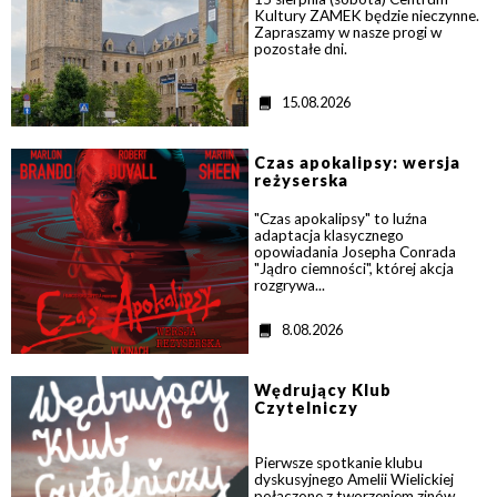
Kultury ZAMEK będzie nieczynne.
Zapraszamy w nasze progi w
pozostałe dni.
D
15.08.2026
a
t
>
a
Czas apokalipsy: wersja
reżyserska
"Czas apokalipsy" to luźna
adaptacja klasycznego
opowiadania Josepha Conrada
"Jądro ciemności", której akcja
rozgrywa...
D
8.08.2026
a
t
>
a
Wędrujący Klub
Czytelniczy
Pierwsze spotkanie klubu
dyskusyjnego Amelii Wielickiej
połączone z tworzeniem zinów.