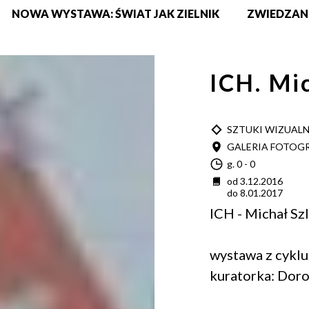
NOWA WYSTAWA: ŚWIAT JAK ZIELNIK
ZWIEDZAN
ICH. Mi
TYP
SZTUKI WIZUAL
MIEJSCE
GALERIA FOTOGR
Godzina
g. 0 - 0
Data
od 3.12.2016
do 8.01.2017
ICH - Michał Sz
wystawa z cyklu
kuratorka: Dor