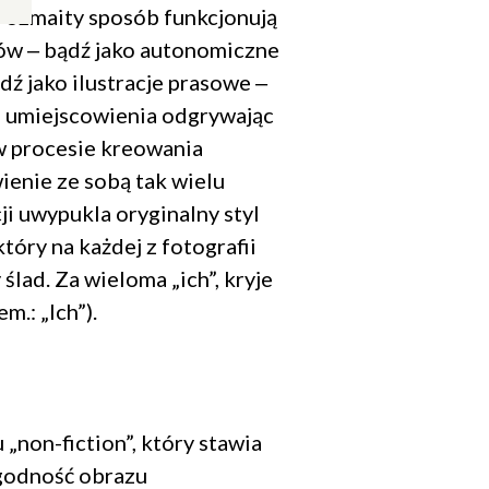
 rozmaity sposób funkcjonują
ów ‒ bądź jako autonomiczne
ądź jako ilustracje prasowe ‒
d umiejscowienia odgrywając
Zamknij
popup
w procesie kreowania
ienie ze sobą tak wielu
ji uwypukla oryginalny styl
który na każdej z fotografii
ślad. Za wieloma „ich”, kryje
em.: „Ich”).
letter.
niu.
e są zawarte
„non-fiction”, który stawia
ygodność obrazu