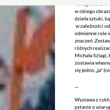
Fotografie te w
w obiegu obraz
dzieła sztuki, b
w zależności o
Dołącz do newslettera
odmienne role 
znaczeń. Zestaw
POTWIERDŹ ADRES EMAIL
różnych realizac
Michała Szlagi, 
zostawia własny 
się jedno „ja” (ni
 na przetwarzanie danych osobowych w celu skorzystania z usługi news
rem danych osobowych jest Centrum Kultury ZAMEK z siedzibą w Pozna
__
 się z informacjami dotyczącymi przetwarzania danych osobowych, któr
ywatności
.
Wystawa z cyklu 
pytanie o wiar
WYŚLIJ