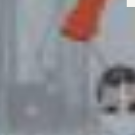
Wyrażam zgodę
Administrato
Zapoznałem/am
w
Polityce pr