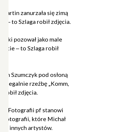
Martin zanurzała się zimą
e ‒ to Szlaga robił zdjęcia.
ański pozował jako male
incie ‒ to Szlaga robił
hdan Szumczyk pod osłoną
nielegalnie rzeźbę „Komm,
a robił zdjęcia.
ii Fotografii pf stanowi
 fotografii, które Michał
dla innych artystów.