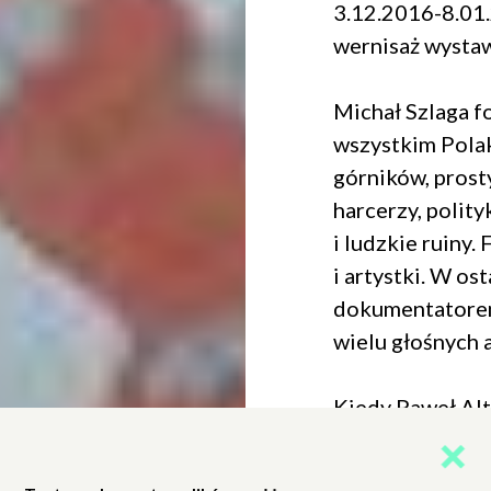
3.12.2016-8.01
wernisaż wystawy
Michał Szlaga f
wszystkim Pola
górników, prosty
harcerzy, polit
i ludzkie ruiny.
i artystki. W os
dokumentatorem
wielu głośnych a
Kiedy Paweł Al
Koziołka Matołk
Paolo ‒ to Szlag