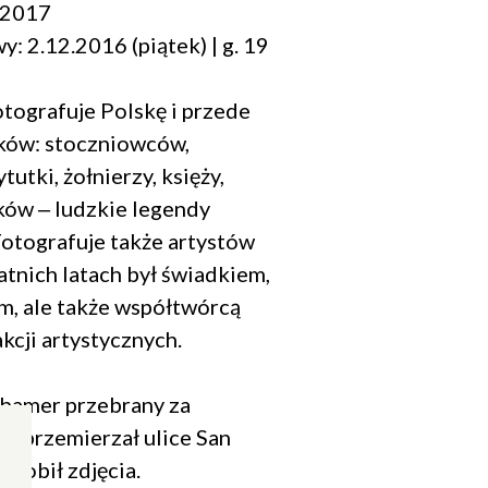
.2017
: 2.12.2016 (piątek) | g. 19
otografuje Polskę i przede
ków: stoczniowców,
tutki, żołnierzy, księży,
yków ‒ ludzkie legendy
 Fotografuje także artystów
tatnich latach był świadkiem,
, ale także współtwórcą
kcji artystycznych.
thamer przebrany za
a przemierzał ulice San
a robił zdjęcia.