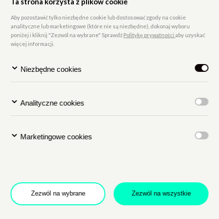
Ta strona korzysta z plików cookie
Aby pozostawić tylko niezbędne cookie lub dostosować zgody na cookie
Kiedy Honorata 
analityczne lub marketingowe (które nie są niezbędne), dokonaj wyboru
w lodowatej rzec
poniżej i kliknij "Zezwól na wybrane" Sprawdź
Politykę prywatności
aby uzyskać
więcej informacji.
Kiedy Piotr Ukl
Niezbędne cookies
hero na Greenpo
zdjęcia.
Analityczne cookies
Kiedy Jerzy Bo
Marketingowe cookies
nocy wystawiał 
Frau” ‒ to Szlag
Wystawa w Galer
Zezwól na wybrane
Zezwól na wszystkie
swoisty przegląd
Szlaga stworzył 