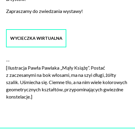
Zapraszamy do zwiedzania wystawy!
Wyrażam zgodę na przetwarzanie danych osobowych
w celu skorzystania z usługi newsletter.
Administratorem danych osobowych jest Centrum
Kultury ZAMEK z siedzibą w Poznaniu. Zapoznałem/am
się z informacjami dotyczącymi przetwarzania danych
WYCIECZKA WIRTUALNA
osobowych, które są zawarte w
Polityce prywatności
.
--
WYŚLIJ
[Ilustracja Pawła Pawlaka „Mąły Książę”. Postać
z zaczesanymi na bok włosami, ma na szyi długi, żółty
szalik. Uśmiecha się. Ciemne tło, a na nim wiele kolorowych
geometrycznych kształtów, przypominających gwiezdne
konstelacje.]