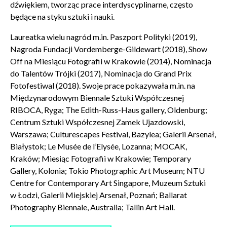
dźwiękiem, tworząc prace interdyscyplinarne, często
będące na styku sztuki i nauki.
Wyrażam zgodę na przetwarzanie danych osobowych
w celu skorzystania z usługi newsletter.
Laureatka wielu nagród m.in. Paszport Polityki (2019),
Administratorem danych osobowych jest Centrum
Nagroda Fundacji Vordemberge-Gildewart (2018), Show
Kultury ZAMEK z siedzibą w Poznaniu. Zapoznałem/am
Off na Miesiącu Fotografii w Krakowie (2014), Nominacja
się z informacjami dotyczącymi przetwarzania danych
do Talentów Trójki (2017), Nominacja do Grand Prix
osobowych, które są zawarte w
Polityce prywatności
.
Fotofestiwal (2018). Swoje prace pokazywała m.in. na
Międzynarodowym Biennale Sztuki Współczesnej
RIBOCA, Ryga; The Edith-Russ-Haus gallery, Oldenburg;
WYŚLIJ
Centrum Sztuki Współczesnej Zamek Ujazdowski,
Warszawa; Culturescapes Festival, Bazylea; Galerii Arsenał,
Białystok; Le Musée de l’Elysée, Lozanna; MOCAK,
Kraków; Miesiąc Fotografii w Krakowie; Temporary
Gallery, Kolonia; Tokio Photographic Art Museum; NTU
Centre for Contemporary Art Singapore, Muzeum Sztuki
w Łodzi, Galerii Miejskiej Arsenał, Poznań; Ballarat
Photography Biennale, Australia; Tallin Art Hall.