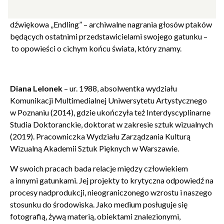
ingerencją człowieka w naturę. Wystawa, na którą składają
się instalacja fotograficzna „Ptaki” oraz instalacja
dźwiękowa „Endling” – archiwalne nagrania głosów ptaków
będących ostatnimi przedstawicielami swojego gatunku –
to opowieści o cichym końcu świata, który znamy.
Diana Lelonek
– ur. 1988, absolwentka wydziału
Komunikacji Multimedialnej Uniwersytetu Artystycznego
w Poznaniu (2014), gdzie ukończyła też Interdyscyplinarne
Studia Doktoranckie, doktorat w zakresie sztuk wizualnych
(2019). Pracowniczka Wydziału Zarządzania Kulturą
Zamkn
Dołącz do newslettera
Wizualną Akademii Sztuk Pięknych w Warszawie.
popup
W swoich pracach bada relacje między człowiekiem
POTWIERDŹ ADRES EMAIL
a innymi gatunkami. Jej projekty to krytyczna odpowiedź na
procesy nadprodukcji, nieograniczonego wzrostu i naszego
stosunku do środowiska. Jako medium posługuje się
fotografią, żywą materią, obiektami znalezionymi,