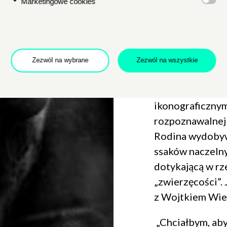
Marketingowe cookies
natury, antropo
człowieka oraz n
jako nierozerwal
Pełne uważnośc
Zezwól na wybrane
Zezwól na wszystkie
emocjonalnych p
artystycznymi 
ikonograficznym
rozpoznawalnej 
Rodina wydobyw
ssaków naczelny
dotykającą w rz
„zwierzęcości”.
z Wojtkiem Wie
„Chciałbym, ab