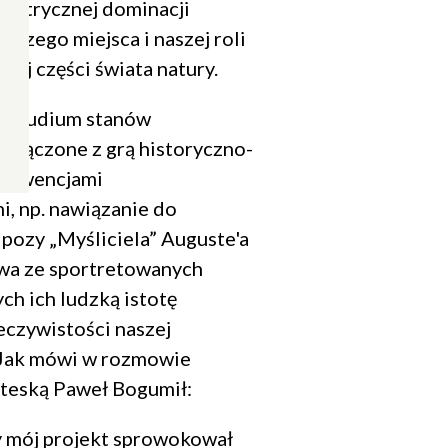
centrycznej dominacji
aszego miejsca i naszej roli
nej części świata natury.
i studium stanów
ołączone z grą historyczno-
konwencjami
i, np. nawiązanie do
pozy „Myśliciela” Auguste'a
a ze sportretowanych
ch ich ludzką istotę
eczywistości naszej
 Jak mówi w rozmowie
teską Paweł Bogumił:
y mój projekt sprowokował