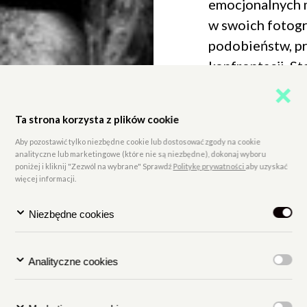
emocjonalnych 
w swoich fotogr
podobieństw, pr
konfrontacji. St
właściwie jest 
„Człowieczeńst
Ta strona korzysta z plików cookie
Zniewolenie? O
Aby pozostawić tylko niezbędne cookie lub dostosować zgody na cookie
Szczerość? Koha
analityczne lub marketingowe (które nie są niezbędne), dokonaj wyboru
porozumienie n
poniżej i kliknij "Zezwól na wybrane" Sprawdź
Politykę prywatności
aby uzyskać
więcej informacji.
spleciona z cie
Czarnecka w te
Niezbędne cookies
ciemnego lustra”
tutaj oczywiste
Analityczne cookies
odbioru wciąga 
dotykających za