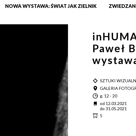
NOWA WYSTAWA: ŚWIAT JAK ZIELNIK
ZWIEDZAN
inHUM
Paweł 
wystaw
TYP
SZTUKI WIZUAL
MIEJSCE
GALERIA FOTOGR
Godzina
g. 12 - 20
Data
od 12.03.2021
do 31.05.2021
Cena
5