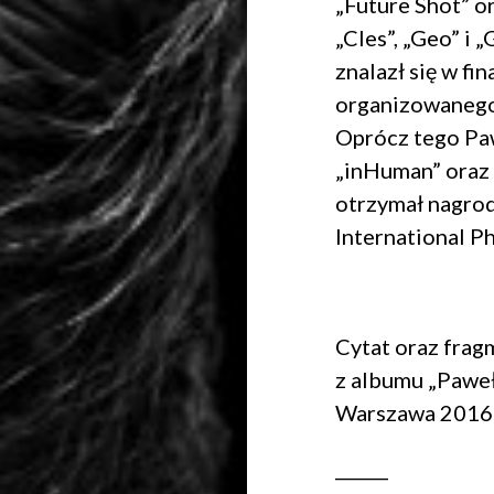
„Future Shot” 
„Cles”, „Geo” i 
znalazł się w fi
organizowanego 
Oprócz tego Paw
„inHuman” oraz 
otrzymał nagrod
International 
Cytat oraz fra
z albumu „Pawe
Warszawa 2016
______