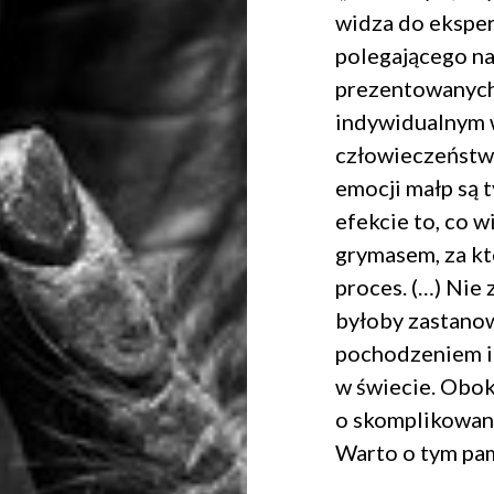
Dołącz do newslettera
widza do ekspe
polegającego na
POTWIERDŹ ADRES EMAIL
prezentowanych
indywidualnym 
człowieczeństwa
emocji małp są t
efekcie to, co w
 na przetwarzanie danych osobowych w celu skorzystania z usługi news
rem danych osobowych jest Centrum Kultury ZAMEK z siedzibą w Pozna
grymasem, za kt
 się z informacjami dotyczącymi przetwarzania danych osobowych, któr
proces. (…) Nie 
ywatności
.
byłoby zastanow
pochodzeniem i 
WYŚLIJ
w świecie. Obok 
o skomplikowane
Warto o tym pam