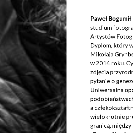
Paweł Bogumił
studium fotogr
Artystów Fotog
Dyplom, który 
Mikołaja Grynbe
w 2014 roku. C
zdjęcia przyrodn
pytanie o genez
Uniwersalna opo
podobieństwach
a człekokształtn
wielokrotnie pr
granicą, między 