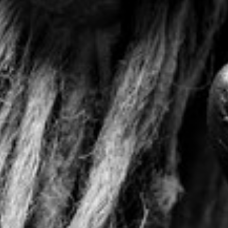
Wyrażam zgodę
Administrato
Zapoznałem/am
w
Polityce pr