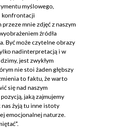
Zamknij
rymentu myślowego,
popup
 konfrontacji
 przeze mnie zdjęć z naszym
wyobrażeniem źródła
. Być może czytelne obrazy
ylko nadinterpretacją i w
idzimy, jest zwykłym
letter.
niu.
órym nie stoi żaden głębszy
e są zawarte
zmienia to faktu, że warto
ić się nad naszym
pozycją, jaką zajmujemy
nas żyją tu inne istoty
j emocjonalnej naturze.
iętać”.