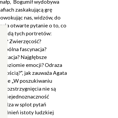
małp, Bogumił wydobywa
afiach zaskakującą grę
owokując nas, widzów, do
awia otwarte pytanie o to, co
prawdą tych portretów:
wo? Zwierzęcość?
bopólna fascynacja?
bitacja? Najgłębsze
a poziomie emocji? Odraza
kawością?”, jak zauważa Agata
kście „W poszukiwaniu
. Rozstrzygnięcia nie są
, a niejednoznaczność
widza w splot pytań
gadnień istoty ludzkiej