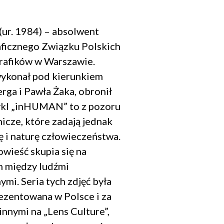
(ur. 1984) – absolwent
aficznego Związku Polskich
rafików w Warszawie.
wykonał pod kierunkiem
rga i Pawła Żaka, obronił
ykl „inHUMAN” to z pozoru
icze, które zadają jednak
ę i naturę człowieczeństwa.
wieść skupia się na
 między ludźmi
ymi. Seria tych zdjęć była
ezentowana w Polsce i za
innymi na „Lens Culture”,