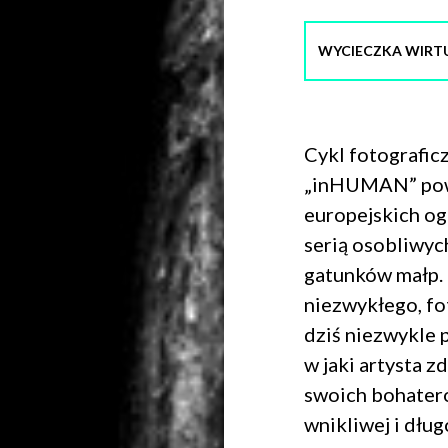
WYCIECZKA WIRT
Cykl fotografic
„inHUMAN” pows
europejskich og
serią osobliwyc
gatunków małp. 
niezwykłego, fo
dziś niezwykle 
w jaki artysta 
swoich bohateró
wnikliwej i dłu