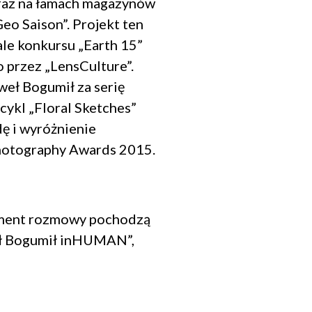
oraz na łamach magazynów
„Geo Saison”. Projekt ten
nale konkursu „Earth 15”
przez „LensCulture”.
eł Bogumił za serię
cykl „Floral Sketches”
ę i wyróżnienie
Photography Awards 2015.
gment rozmowy pochodzą
ł Bogumił inHUMAN”,