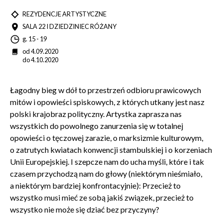
TYP
REZYDENCJE ARTYSTYCZNE
MIEJSCE
SALA 22 I DZIEDZINIEC RÓŻANY
Godzina
g. 15 - 19
Wyrażam zgodę na przetwarzanie danych osobowych
Data
od 4.09.2020
w celu skorzystania z usługi newsletter.
do 4.10.2020
Administratorem danych osobowych jest Centrum
Kultury ZAMEK z siedzibą w Poznaniu. Zapoznałem/am
się z informacjami dotyczącymi przetwarzania danych
Łagodny bieg w dół to przestrzeń odbioru prawicowych
osobowych, które są zawarte w
Polityce prywatności
.
mitów i opowieści spiskowych, z których utkany jest nasz
polski krajobraz polityczny. Artystka zaprasza nas
wszystkich do powolnego zanurzenia się w totalnej
WYŚLIJ
opowieści o tęczowej zarazie, o marksizmie kulturowym,
o zatrutych kwiatach konwencji stambulskiej i o korzeniach
Unii Europejskiej. I szepcze nam do ucha myśli, które i tak
czasem przychodzą nam do głowy (niektórym nieśmiało,
a niektórym bardziej konfrontacyjnie): Przecież to
wszystko musi mieć ze sobą jakiś związek, przecież to
wszystko nie może się dziać bez przyczyny?