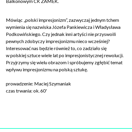
Balkonowym CK ZAMEK.
Wyrażam zgodę na przetwarzanie danych osobowych
w celu skorzystania z usługi newsletter.
Mówiąc „polski impresjonizm”, zazwyczaj jednym tchem
Administratorem danych osobowych jest Centrum
wymienia się nazwiska Józefa Pankiewicza i Władysława
Kultury ZAMEK z siedzibą w Poznaniu. Zapoznałem/am
Podkowińskiego. Czy jednak inni artyści nie przyswoili
się z informacjami dotyczącymi przetwarzania danych
pewnych zdobyczy impresjonizmu nieco wcześniej?
osobowych, które są zawarte w
Polityce prywatności
.
Interesować nas będzie również to, co zadziało się
w polskiej sztuce wiele lat po impresjonistycznej rewolucji.
Przyjrzymy się wielu obrazom i spróbujemy zgłębić temat
WYŚLIJ
wpływu impresjonizmu na polską sztukę.
prowadzenie: Maciej Szymaniak
czas trwania: ok. 60'