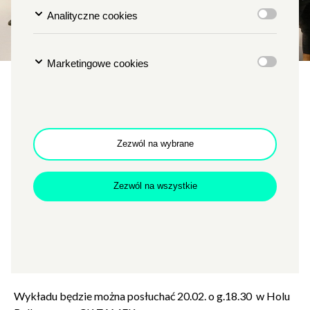
Analityczne cookies
Marketingowe cookies
NIEZNANY IMPRESJONIZM
„Polski impresjonizm”
wykład odwołany
Zezwól na wybrane
TYP
EDUKACJA
Zezwól na wszystkie
MIEJSCE
HOL BALKONOWY
Zamkn
Dołącz do newslettera
popup
Godzina
g. 18.30
Data
30.01.2020
POTWIERDŹ ADRES EMAIL
Z przyczyn od nas niezależnych planowane spotkanie
zostało odwołane.
Wykładu będzie można posłuchać 20.02. o g.18.30 w Holu