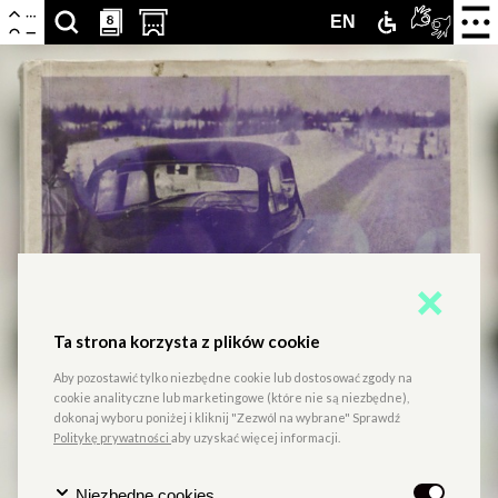
Centrum
Nawigacja
Otwór
8
8
SZUKAJ
PRZESCROLLUJ
OTWÓRZ
ZAMEK
TŁUMA
ENGLISH
EN
zamkn
Kultury
menu
ARTYKUŁÓW,
DO
STRONĘ
DLA
PJM
VERSION
Zamek
PODSTRON,
SEKCJI
Z
NIEPEŁNOS
ONLIN
WYDARZEŃ,
KALENDARZA
KUPNEM
LUDZI,
WYDARZEŃ
BILETÓW
PARTNERÓW
W
NOWEJ
KARCIE
Ta strona korzysta z plików cookie
Aby pozostawić tylko niezbędne cookie lub dostosować zgody na
cookie analityczne lub marketingowe (które nie są niezbędne),
dokonaj wyboru poniżej i kliknij "Zezwól na wybrane" Sprawdź
Politykę prywatności
aby uzyskać więcej informacji.
Niezbędne cookies