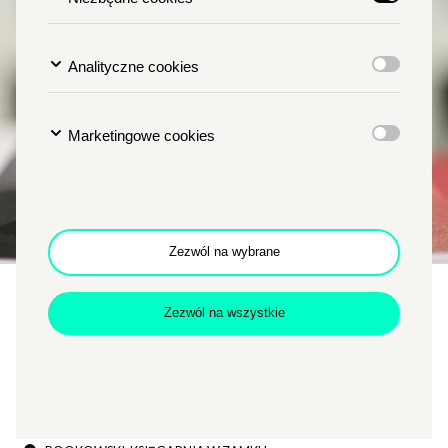
Analityczne cookies
Marketingowe cookies
Zezwól na wybrane
STYCZNIOWE SPOTKANIE
Zezwól na wszystkie
ZAMKOWEGO KLUBU
KSIĄŻKI
TYP
LITERATURA