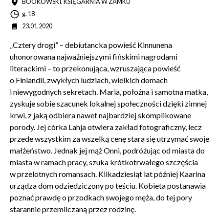
MIEJSCE
BOOKOWSKI. KSIĘGARNIA W ZAMKU
Godzina
g. 18
Data
23.01.2020
Zamkn
Dołącz do newslettera
popup
„Cztery drogi” – debiutancka powieść Kinnunena
uhonorowana najważniejszymi fińskimi nagrodami
POTWIERDŹ ADRES EMAIL
literackimi – to przekonująca, wzruszająca powieść
o Finlandii, zwykłych ludziach, wielkich domach
i niewygodnych sekretach. Maria, położna i samotna matka,
zyskuje sobie szacunek lokalnej społeczności dzięki zimnej
krwi, z jaką odbiera nawet najbardziej skomplikowane
porody. Jej córka Lahja otwiera zakład fotograficzny, lecz
Wyrażam zgodę na przetwarzanie danych osobowych
przede wszystkim za wszelką cenę stara się utrzymać swoje
w celu skorzystania z usługi newsletter.
Administratorem danych osobowych jest Centrum
małżeństwo. Jednak jej mąż Onni, podróżując od miasta do
Kultury ZAMEK z siedzibą w Poznaniu. Zapoznałem/am
miasta w ramach pracy, szuka krótkotrwałego szczęścia
się z informacjami dotyczącymi przetwarzania danych
w przelotnych romansach. Kilkadziesiąt lat później Kaarina
osobowych, które są zawarte w
Polityce prywatności
.
urządza dom odziedziczony po teściu. Kobieta postanawia
poznać prawdę o przodkach swojego męża, do tej pory
starannie przemilczaną przez rodzinę.
WYŚLIJ