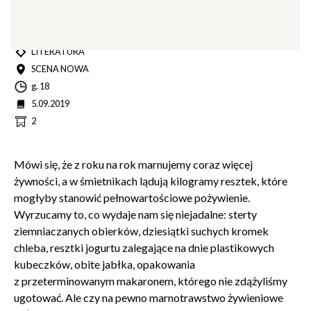
TYP
LITERATURA
MIEJSCE
SCENA NOWA
Godzina
g. 18
Data
5.09.2019
Cena
2
Mówi się, że z roku na rok marnujemy coraz więcej
żywności, a w śmietnikach lądują kilogramy resztek, które
mogłyby stanowić pełnowartościowe pożywienie.
Wyrzucamy to, co wydaje nam się niejadalne: sterty
ziemniaczanych obierków, dziesiątki suchych kromek
chleba, resztki jogurtu zalegające na dnie plastikowych
kubeczków, obite jabłka, opakowania
z przeterminowanym makaronem, którego nie zdążyliśmy
ugotować. Ale czy na pewno marnotrawstwo żywieniowe