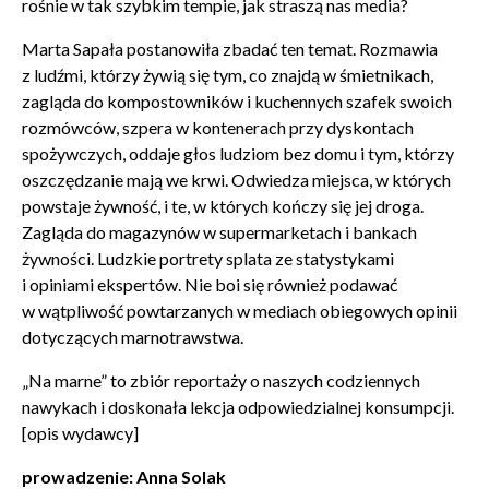
rośnie w tak szybkim tempie, jak straszą nas media?
Zamkn
Dołącz do newslettera
popup
Marta Sapała postanowiła zbadać ten temat. Rozmawia
z ludźmi, którzy żywią się tym, co znajdą w śmietnikach,
POTWIERDŹ ADRES EMAIL
zagląda do kompostowników i kuchennych szafek swoich
rozmówców, szpera w kontenerach przy dyskontach
spożywczych, oddaje głos ludziom bez domu i tym, którzy
oszczędzanie mają we krwi. Odwiedza miejsca, w których
powstaje żywność, i te, w których kończy się jej droga.
Zagląda do magazynów w supermarketach i bankach
Wyrażam zgodę na przetwarzanie danych osobowych
żywności. Ludzkie portrety splata ze statystykami
w celu skorzystania z usługi newsletter.
i opiniami ekspertów. Nie boi się również podawać
Administratorem danych osobowych jest Centrum
Kultury ZAMEK z siedzibą w Poznaniu. Zapoznałem/am
w wątpliwość powtarzanych w mediach obiegowych opinii
się z informacjami dotyczącymi przetwarzania danych
dotyczących marnotrawstwa.
osobowych, które są zawarte w
Polityce prywatności
.
„Na marne” to zbiór reportaży o naszych codziennych
nawykach i doskonała lekcja odpowiedzialnej konsumpcji.
WYŚLIJ
[opis wydawcy]
prowadzenie: Anna Solak