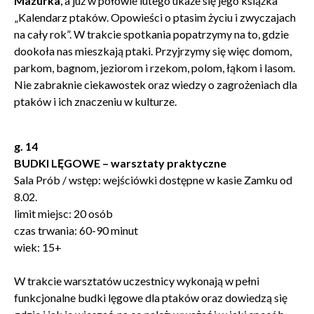
Mazurka
, a już w połowie lutego ukaże się jego książka
„Kalendarz ptaków. Opowieści o ptasim życiu i zwyczajach
na cały rok”. W trakcie spotkania popatrzymy na to, gdzie
dookoła nas mieszkają ptaki. Przyjrzymy się więc domom,
parkom, bagnom, jeziorom i rzekom, polom, łąkom i lasom.
Wyrażam zgodę na przetwarzanie danych osobowych
Nie zabraknie ciekawostek oraz wiedzy o zagrożeniach dla
w celu skorzystania z usługi newsletter.
ptaków i ich znaczeniu w kulturze.
Administratorem danych osobowych jest Centrum
Kultury ZAMEK z siedzibą w Poznaniu. Zapoznałem/am
się z informacjami dotyczącymi przetwarzania danych
g. 14
osobowych, które są zawarte w
Polityce prywatności
.
BUDKI LĘGOWE – warsztaty praktyczne
Sala Prób / wstęp: wejściówki dostępne w kasie Zamku od
8.02.
WYŚLIJ
limit miejsc: 20 osób
czas trwania: 60-90 minut
wiek: 15+
W trakcie warsztatów uczestnicy wykonają w pełni
funkcjonalne budki lęgowe dla ptaków oraz dowiedzą się