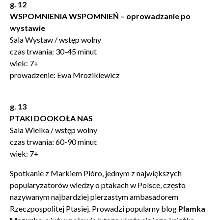
g. 12
WSPOMNIENIA WSPOMNIEŃ – oprowadzanie po
wystawie
Sala Wystaw / wstęp wolny
czas trwania: 30-45 minut
wiek: 7+
prowadzenie:
Ewa Mrozikiewicz
g. 13
PTAKI DOOKOŁA NAS
Sala Wielka / wstęp wolny
czas trwania: 60-90 minut
wiek: 7+
Zamkn
Dołącz do newslettera
Spotkanie z Markiem Pióro, jednym z największych
popup
popularyzatorów wiedzy o ptakach w Polsce, często
nazywanym najbardziej pierzastym ambasadorem
POTWIERDŹ ADRES EMAIL
Rzeczpospolitej Ptasiej. Prowadzi popularny blog
Plamka