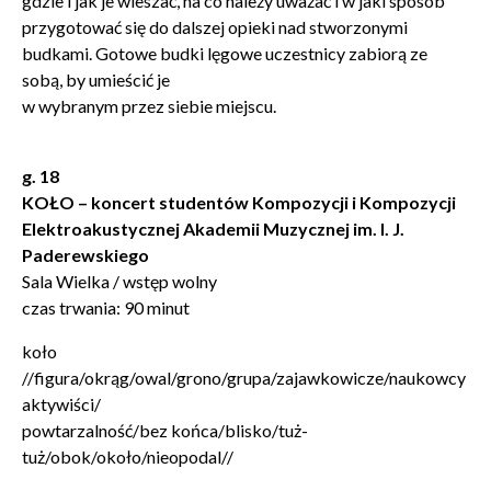
gdzie i jak je wieszać, na co należy uważać i w jaki sposób
przygotować się do dalszej opieki nad stworzonymi
budkami. Gotowe budki lęgowe uczestnicy zabiorą ze
sobą, by umieścić je
w wybranym przez siebie miejscu.
g. 18
KOŁO
–
koncert studentów Kompozycji i Kompozycji
Elektroakustycznej Akademii Muzycznej im. I. J.
Paderewskiego
Sala Wielka / wstęp wolny
czas trwania: 90 minut
koło
//figura/okrąg/owal/grono/grupa/zajawkowicze/naukowcy
aktywiści/
powtarzalność/bez końca/blisko/tuż-
tuż/obok/około/nieopodal//