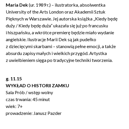
Maria Dek
(ur. 1989 r.) – ilustratorka, absolwentka
University of the Arts London oraz Akademii Sztuk
Pięknych w Warszawie. Jej autorska książka „Kiedy będę
duży / Kiedy będę duża” ukazała się już po francusku
i hiszpańsku, a wkrótce premierę będzie miało wydanie
angielskie. Ilustracje Marii Dek są jak pudełko
z dziecięcymi skarbami – stanowią pełne emocji, a także
absurdu zapisy małych i wielkich przygód. Artystka
z uwielbieniem sięga po tradycyjne techniki tworzenia.
g. 11.15
WYKŁAD O HISTORII ZAMKU
Sala Prób / wstęp wolny
czas trwania: 45 minut
wiek: 7+
prowadzenie: Janusz Pazder