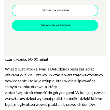
Akademii Muzycznej w Poznaniu.
Zezwól na wybrane
g. 11
Zezwól na wszystkie
PTASIE WARSZTATY
Scena Nowa / wstęp: wejściówki dostępne w kasie Zamku
od 8.02.
limit miejsc: 20 osób, dzieci: 7-10 lat
czas trwania: 60-90 minut
Wraz z ilustratorką, Marią Dek, dzieci będą zasiedlać
ptakami Wielkie Drzewo. W czasie warsztatów uczestnicy
dowiedzą się kto kuje dziuple, kto uwielbia śpiewać na
samym czubku drzewa, a który
z ptaków potrafi chodzić do góry nogami. W kolejnej części
warsztatów dzieci wykonają kulki-karmniki, dzięki którym
będą mogły obserwować ptaki z okna swoich domów.