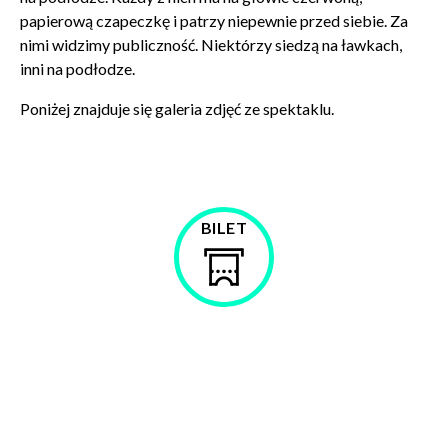
papierową czapeczkę i patrzy niepewnie przed siebie. Za
nimi widzimy publiczność. Niektórzy siedzą na ławkach,
inni na podłodze.
Poniżej znajduje się galeria zdjęć ze spektaklu.
Zamkn
Dołącz do newslettera
popup
POTWIERDŹ ADRES EMAIL
BILET
Kup
bilet
Wyrażam zgodę na przetwarzanie danych osobowych
w celu skorzystania z usługi newsletter.
Administratorem danych osobowych jest Centrum
Kultury ZAMEK z siedzibą w Poznaniu. Zapoznałem/am
się z informacjami dotyczącymi przetwarzania danych