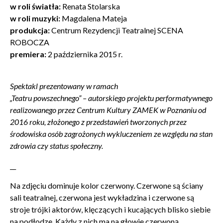
w roli światła:
Renata Stolarska
w roli muzyki:
Magdalena Mateja
produkcja:
Centrum Rezydencji Teatralnej SCENA
ROBOCZA
premiera:
2 października 2015 r.
Spektakl prezentowany w ramach
„Teatru powszechnego”
–
autorskiego projektu performatywnego
realizowanego przez Centrum Kultury ZAMEK w Poznaniu od
2016 roku, złożonego z przedstawień tworzonych przez
środowiska osób zagrożonych wykluczeniem ze względu na stan
zdrowia czy status społeczny.
__
Na zdjęciu dominuje kolor czerwony. Czerwone są ściany
sali teatralnej, czerwona jest wykładzina i czerwone są
stroje trójki aktorów, klęczących i kucających blisko siebie
na podłodze. Każdy z nich ma na głowie czerwoną,