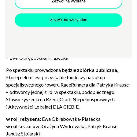
Zezwól na wybrane
powrotu do czasu, który minął. Jako hołd dla „Wypukłego”
Teatru Wierzbak, który ukonstytuował mojej myślenie
Zezwól na wszystkie
o sztuce znacznie wyraźniej niż cokolwiek innego. Jako
ukłon dla aktorów, których kocham od lat: Grażyny
Wydrowskiej i Janusza Stolarskiego. Jako spełnienie
marzenia Patryka Krause, który wierzy w teatr znacznie
mocniej niż ja.”
– Ewa Obrębowska-Piasecka
Po spektaklu prowadzona będzie
zbiórka publiczna
,
której celem jest pozyskanie funduszy na zakup
specjalistycznego roweru RaceRunnera dla Patryka Krause
– odtwórcy jednej z ról w spektaklu, podopiecznego
Stowarzyszenia na Rzecz Osób Niepełnosprawnych
i Aktywności Lokalnej DLA CIEBIE.
w roli reżysera:
Ewa Obrębowska-Piasecka
w roli aktorów:
Grażyna Wydrowska, Patryk Krause,
Janusz Stolarski