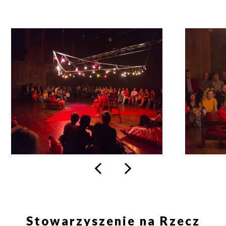
osobowych, które są zawarte w
Polityce prywatności
.
Fot.
Fot.
Leszek
Leszek
WYŚLIJ
Jańczak
Jańczak
t
s
Stowarzyszenie na Rzecz