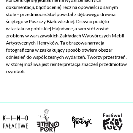
w celu skorzystania z usługi newsletter.
dokumentacji, bądź ocenie), lecz na opowieści o samym
Administratorem danych osobowych jest Centrum
stole – przedmiocie. Stół powstał z dębowego drewna
Kultury ZAMEK z siedzibą w Poznaniu. Zapoznałem/am
ściętego w Puszczy Białowieskiej. Drewno pocięto
się z informacjami dotyczącymi przetwarzania danych
w tartaku w pobliskiej Hajnówce, a sam stół został
osobowych, które są zawarte w
Polityce prywatności
.
zrobiony w warszawskich Zakładach Wytwórczych Mebli
Artystycznych Henryków. Ta obrazowa narracja
fotograficzna w zaskakujący sposób otwiera obszar
WYŚLIJ
odniesień do współczesnych wydarzeń. Tworzy przestrzeń,
w której możliwa jest reinterpretacja znaczeń przedmiotów
i symboli.