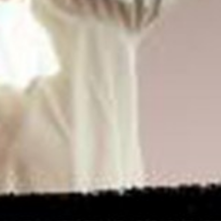
Wyrażam zgodę
Administrato
Zapoznałem/am
w
Polityce pr