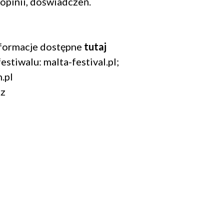
 opinii, doświadczeń.
formacje dostępne
tutaj
festiwalu: malta-festival.pl;
.pl
cz