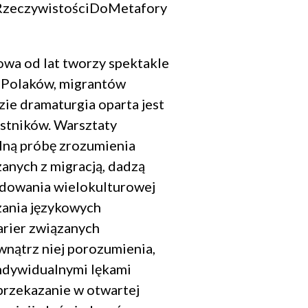
OdRzeczywistościDoMetafory
letter.
niu.
wa od lat tworzy spektakle
e są zawarte
p Polaków, migrantów
zie dramaturgia oparta jest
estników. Warsztaty
lną próbę zrozumienia
anych z migracją, dadzą
udowania wielokulturowej
zania językowych
arier związanych
nątrz niej porozumienia,
 indywidualnymi lękami
przekazanie w otwartej