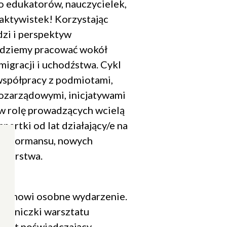
o edukatorów, nauczycielek,
aktywistek! Korzystając
dzi i perspektyw
dziemy pracować wokół
migracji i uchodźstwa. Cykl
współpracy z podmiotami,
ozarządowymi, inicjatywami
w rolę prowadzących wcielą
spertki od lat działający/e na
 performansu, nowych
ikarstwa.
 stanowi osobne wydarzenie.
zestniczki warsztatu
fikat poświadczający