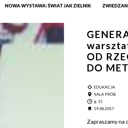
NOWA WYSTAWA: ŚWIAT JAK ZIELNIK
ZWIEDZAN
GENERA
warszta
OD RZE
DO ME
TYP
EDUKACJA
MIEJSCE
SALA PRÓB
Godzina
g. 15
Data
19.06.2017
Zapraszamy na 