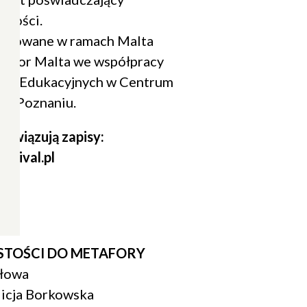
tności.
nizowane w ramach Malta
rator Malta we współpracy
tyk Edukacyjnych w Centrum
w Poznaniu.
owiązują zapisy:
stival.pl
Zamknij
popup
STOŚCI DO METAFORY
Słowa
licja Borkowska