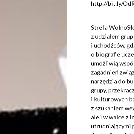
http://bit.ly/
 na przetwarzanie danych osobowych w celu skorzystania z usługi news
rem danych osobowych jest Centrum Kultury ZAMEK z siedzibą w Pozna
Strefa WolnoSło
 się z informacjami dotyczącymi przetwarzania danych osobowych, któr
z udziałem gru
ywatności
.
i uchodźców, gd
o biografie ucz
WYŚLIJ
umożliwią wspó
zagadnień związ
narzędzia do b
grupy, przekrac
i kulturowych b
z szukaniem wew
ale i w walce z
utrudniającymi 