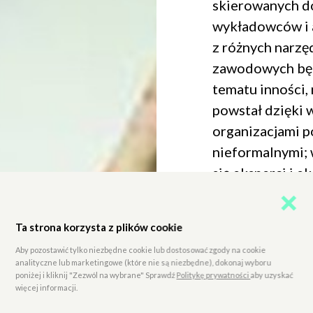
skierowanych d
wykładowców i 
z różnych narzę
zawodowych bę
tematu inności, 
powstał dzięki 
organizacjami p
nieformalnymi; 
się eksperci i ek
gruncie sztuki,
mediów i dzienn
Ta strona korzysta z plików cookie
Aby pozostawić tylko niezbędne cookie lub dostosować zgody na cookie
analityczne lub marketingowe (które nie są niezbędne), dokonaj wyboru
Każdy warsztat
poniżej i kliknij "Zezwól na wybrane" Sprawdź
Politykę prywatności
aby uzyskać
więcej informacji.
Uczestnicy i uc
otrzymają certy