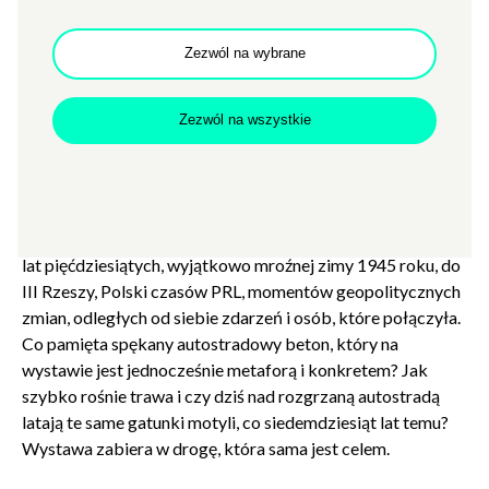
Zezwól na wybrane
Zezwól na wszystkie
Autostrada – droga o ściśle określonych parametrach,
z precyzyjnie wyliczonymi kątami zakrętów ‒ na wystawie
złożonej z jej archiwalnych fotografii jest labiryntem. Staje
się portalem przenoszącym widza(-kę) w zagmatwaną
przeszłość: do upalnego lata na Dolnym Śląsku pod koniec
lat pięćdziesiątych, wyjątkowo mroźnej zimy 1945 roku, do
III Rzeszy, Polski czasów PRL, momentów geopolitycznych
zmian, odległych od siebie zdarzeń i osób, które połączyła.
Co pamięta spękany autostradowy beton, który na
wystawie jest jednocześnie metaforą i konkretem? Jak
szybko rośnie trawa i czy dziś nad rozgrzaną autostradą
latają te same gatunki motyli, co siedemdziesiąt lat temu?
Wystawa zabiera w drogę, która sama jest celem.