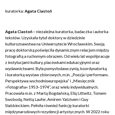
kuratorka:
Agata Ciastoń
Agata Ciastoń
‒ niezależna kuratorka, badaczka i autorka
tekstów. Uzyskała tytuł doktory w dziedzinie
kulturoznawstwa na Uniwersytecie Wrocławskim. Swoją
pracę doktorską poświęciła dynamicznym relacjom między
fotografią a ruchomym obrazem. Od wielu lat współpracuje
z instytucjami kultury, placówkami edukacyjnymi oraz
wydawnictwami. Była pomysłodawczynią, koordynatorką
i kuratorką wystaw zbiorowych, m.in. „Poezja i performans.
Perspektywa wschodnioeuropejska” i „Miesięcznik
»Fotografia« 1953–1974”, oraz wielu indywidualnych.
Pracowała m.in. z Martą Bogdańską, Ellą Littwitz, Tomem
Swobodą, Nettą Laufer, Amirem Yatzivem i Guy
Slabbinckiem. Pełniła również funkcję kuratorki
międzynarodowych rezydencji artystycznych. W 2022 roku