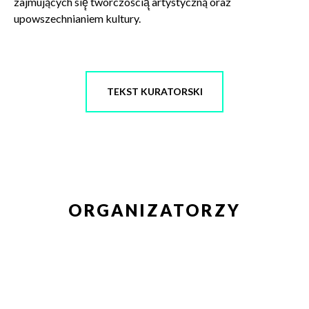
zajmujących się̨ twórczością̨ artystyczną oraz
POTWIERDŹ ADRES EMAIL
upowszechnianiem kultury.
TEKST KURATORSKI
Wyrażam zgodę na przetwarzanie danych osobowych
w celu skorzystania z usługi newsletter.
Administratorem danych osobowych jest Centrum
Kultury ZAMEK z siedzibą w Poznaniu. Zapoznałem/am
się z informacjami dotyczącymi przetwarzania danych
osobowych, które są zawarte w
Polityce prywatności
.
ORGANIZATORZY
WYŚLIJ