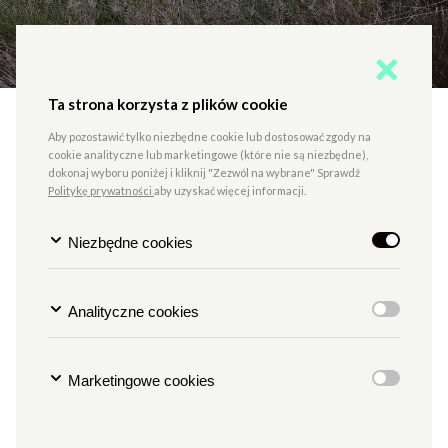
Ta strona korzysta z plików cookie
NA ŚRODKOWYM PASIE
Aby pozostawić tylko niezbędne cookie lub dostosować zgody na
LATEM TRAWA BYŁA
cookie analityczne lub marketingowe (które nie są niezbędne),
dokonaj wyboru poniżej i kliknij "Zezwól na wybrane" Sprawdź
WYSOKA | wernisaż wystawy
Politykę prywatności
aby uzyskać więcej informacji.
GALERII FOTOGRAFII pf
Niezbędne cookies
TYP
SZTUKI WIZUALNE
MIEJSCE
GALERIA FOTOGRAFII PF
Analityczne cookies
Godzina
g. 18
Data
7.11.2024
Marketingowe cookies
WERNISAŻ