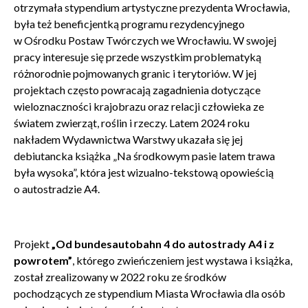
otrzymała stypendium artystyczne prezydenta Wrocławia,
była też beneficjentką programu rezydencyjnego
w Ośrodku Postaw Twórczych we Wrocławiu. W swojej
pracy interesuje się przede wszystkim problematyką
różnorodnie pojmowanych granic i terytoriów. W jej
projektach często powracają zagadnienia dotyczące
wieloznaczności krajobrazu oraz relacji człowieka ze
światem zwierząt, roślin i rzeczy. Latem 2024 roku
nakładem Wydawnictwa Warstwy ukazała się jej
debiutancka książka „Na środkowym pasie latem trawa
była wysoka”, która jest wizualno-tekstową opowieścią
o autostradzie A4.
Projekt
„Od bundesautobahn 4 do autostrady A4 i z
powrotem”
, którego zwieńczeniem jest wystawa i książka,
Zamkn
Dołącz do newslettera
został zrealizowany w 2022 roku ze środków
popup
pochodzących ze stypendium Miasta Wrocławia dla osób