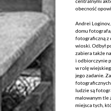
centralnymi akt
obecność opowia
Andrei Loginov
domu fotografa
fotograficzną z
wioski. Odbył p
zabiera także n
i odbiorczynie p
w rolę wiejskie
jego zadanie. 
fotograficznych 
ludzie są fotog
malowanym tle z
miejsca tych, kt