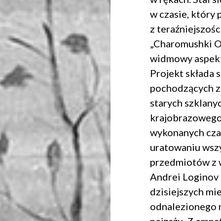
w czasie, który 
z teraźniejszośc
„Charomushki Od
widmowy aspekt 
Projekt składa 
pochodzących z
starych szklany
krajobrazowego 
Dołącz do newslettera
wykonanych czar
uratowaniu wszy
POTWIERDŹ ADRES EMAIL
przedmiotów z w
Andrei Loginov 
dzisiejszych mi
odnalezionego 