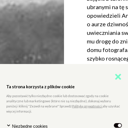
ubranymi na tę 
opowiedzieli A
o aurze dziwnoś
uwieczniania sw
mu drogę do zn
domu fotografa.
szybko rosnąceg
drzewami owoc
Dach domu był j
Ta strona korzysta z plików cookie
pod łóżkiem fot
Aby pozostawić tylko niezbędne cookie lub dostosować zgody na cookie
znalazł prawdzi
analityczne lub marketingowe (które nie są niezbędne), dokonaj wyboru
poniżej i kliknij "Zezwól na wybrane" Sprawdź
Politykę prywatności
aby uzyskać
szklanych negat
więcej informacji.
krajobrazowych
pozostały niena
Niezbędne cookies