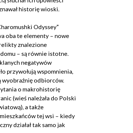
ią słuchał ich opowieści
letter.
oznawał historię wioski.
niu.
e są zawarte
Charomushki Odyssey”
va oba te elementy – nowe
relikty znalezione
domu – są równie istotne.
zklanych negatywów
 tło przywołują wspomnienia,
ą wyobraźnię odbiorców.
pytania o makrohistorię
ranic (wieś należała do Polski
wiatową), a także
 mieszkańców tej wsi – kiedy
czny działał tak samo jak