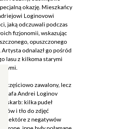
specjalną okazję. Mieszkańcy
ndriejowi Loginovowi
ci, jaką odczuwali podczas
oich fizjonomii, wskazując
iszczonego, opuszczonego
 Artysta odnalazł go pośród
o lasu z kilkoma starymi
owymi.
uż częściowo zawalony, lecz
ografa Andrei Loginov
wy skarb: kilka pudeł
ywów i tło do zdjęć
. Niektóre z negatywów
ruszone, inne były połamane