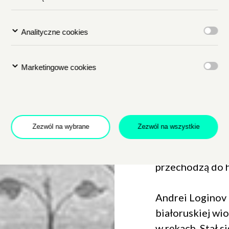
lub spleśniałe z
przeniknęła do 
Analityczne cookies
lat 30. do 50. u
twarze i sylwet
Marketingowe cookies
stały się zamaz
się znikać lub –
się jak duchy. 
przedstawiają w
Zezwól na wybrane
Zezwól na wszystkie
malowanego kra
poważny wyraz t
przechodzą do hi
Andrei Loginov 
białoruskiej wio
w rękach. Stał 