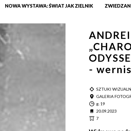
NOWA WYSTAWA: ŚWIAT JAK ZIELNIK
ZWIEDZAN
ANDREI
„CHAR
ODYSSE
- werni
TYP
SZTUKI WIZUAL
MIEJSCE
GALERIA FOTOGR
Godzina
g. 19
Data
20.09.2023
Cena
7