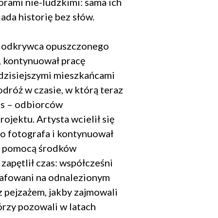
orami nie-ludzkimi: sama ich
da historię bez słów.
, odkrywca opuszczonego
, kontynuował pracę
 dzisiejszymi mieszkańcami
odróż w czasie, w którą teraz
as – odbiorców
rojektu. Artysta wcielił się
go fotografa i kontynuował
Za pomocą środków
zapętlił czas: współcześni
rafowani na odnalezionym
 pejzażem, jakby zajmowali
órzy pozowali w latach