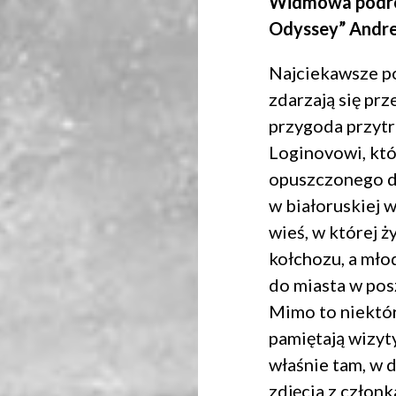
Widmowa podróż
Odyssey” Andre
Najciekawsze p
zdarzają się prz
przygoda przytr
Loginovowi, kt
opuszczonego d
w białoruskiej 
wieś, w której ż
kołchozu, a mło
do miasta w pos
Mimo to niektó
pamiętają wizyty
właśnie tam, w 
zdjęcia z człon