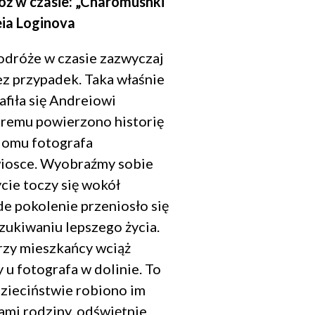
 w czasie: „Charomushki
ia Loginova
odróże w czasie zazwyczaj
ez przypadek. Taka właśnie
afiła się Andreiowi
óremu powierzono historię
omu fotografa
wiosce. Wyobraźmy sobie
ycie toczy się wokół
de pokolenie przeniosło się
zukiwaniu lepszego życia.
rzy mieszkańcy wciąż
 u fotografa w dolinie. To
dzieciństwie robiono im
kami rodziny, odświętnie