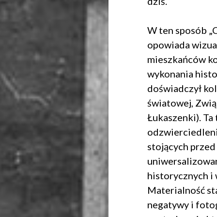
dziś.
W ten sposób „
opowiada wizual
mieszkańców kon
wykonania histo
doświadczył kole
światowej, Zwią
Łukaszenki). Ta 
odzwierciedleni
stojących przed 
uniwersalizowan
historycznych i
Materialność sta
negatywy i fotog