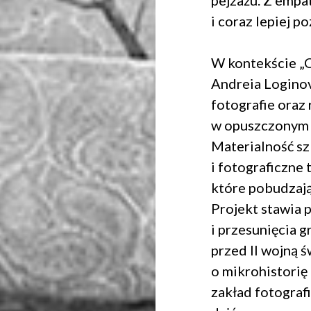
pejzażu. Z empat
 na przetwarzanie danych osobowych w celu skorzystania z usługi news
i coraz lepiej p
rem danych osobowych jest Centrum Kultury ZAMEK z siedzibą w Pozna
 się z informacjami dotyczącymi przetwarzania danych osobowych, któr
ywatności
.
W kontekście „
Andreia Logino
fotografie oraz 
WYŚLIJ
w opuszczonym 
Materialność s
i fotograficzne
które pobudzaj
Projekt stawia 
i przesunięcia g
przed II wojną ś
o mikrohistorię
zakład fotografi