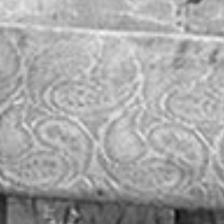
Wyrażam zgodę
Administrato
Zapoznałem/am
w
Polityce pr