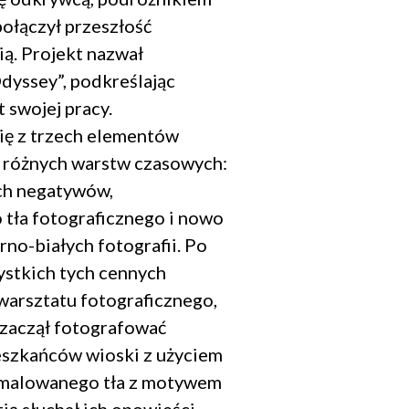
połączył przeszłość
ią. Projekt nazwał
yssey”, podkreślając
swojej pracy.
się z trzech elementów
 różnych warstw czasowych:
ch negatywów,
tła fotograficznego i nowo
no-białych fotografii. Po
Zamknij
popup
stkich tych cennych
arsztatu fotograficznego,
zaczął fotografować
eszkańców wioski z użyciem
malowanego tła z motywem