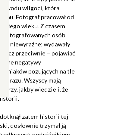
 powodu wilgoci, która
domu. Fotograf pracował od
biegłego wieku. Z czasem
ki fotografowanych osób
ane i niewyraźne; wydawały
 wręcz przeciwnie – pojawiać
Szklane negatywy
ieśniaków pozujących na tle
jobrazu. Wszyscy mają
warzy, jakby wiedzieli, że
storii.
dotknął zatem historii tej
ski, dosłownie trzymał ją
się odkrywcą, podróżnikiem