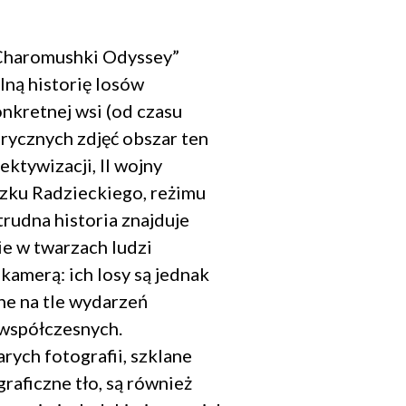
Charomushki Odyssey”
ną historię losów
kretnej wsi (od czasu
rycznych zdjęć obszar ten
ktywizacji, II wojny
zku Radzieckiego, reżimu
trudna historia znajduje
e w twarzach ludzi
kamerą: ich losy są jednak
e na tle wydarzeń
 współczesnych.
rych fotografii, szklane
raficzne tło, są również