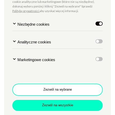
cookie analityczne lub marketingowe (które nie są niezbędne),
dokonaj wyboru poniżej i kliknij "Zezwól na wybrane" Sprawdź
Politykę prywatności
aby uzyskać więcej informacji.
Niezbędne cookies
Mniej znaczy lepiej
Analityczne cookies
Wyłączyliśmy iluminację Zamku, ograniczamy
oświetlenie wewnętrzne, uszczelniamy okna,
Marketingowe cookies
namawiamy do korzystania ze schodów zamiast
jeżdżenia windą, jeśli to możliwe. To tylko niektóre ze
sposobów, w jakie staramy się oszczędzać energię.
Dlaczego?
Zezwól na wybrane
Po pierwsze ze względu na kurczenie się zasobów paliw
kopalnych (powstawanie i eksploatacja budynków
odpowiada za prawie 40% konsumowanej co roku na
Zezwól na wszystkie
świecie energii i 36% uwalnianego do atmosfery dwutlenku