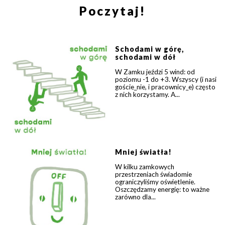
Poczytaj!
WYŚLIJ
Schodami w górę,
schodami w dół
W Zamku jeździ 5 wind: od
poziomu -1 do +3. Wszyscy (i nasi
goście_nie, i pracownicy_e) często
z nich korzystamy. A...
Mniej światła!
W kilku zamkowych
przestrzeniach świadomie
ograniczyliśmy oświetlenie.
Oszczędzamy energię: to ważne
zarówno dla...