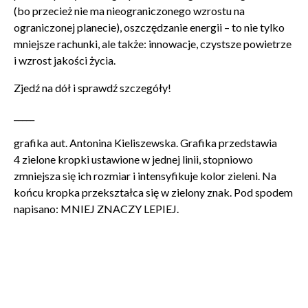
(bo przecież nie ma nieograniczonego wzrostu na
ograniczonej planecie), oszczędzanie energii – to nie tylko
mniejsze rachunki, ale także: innowacje, czystsze powietrze
i wzrost jakości życia.
Zamkn
Dołącz do newslettera
popup
Zjedź na dół i sprawdź szczegóły!
POTWIERDŹ ADRES EMAIL
_____
grafika aut. Antonina Kieliszewska. Grafika przedstawia
4 zielone kropki ustawione w jednej linii, stopniowo
zmniejsza się ich rozmiar i intensyfikuje kolor zieleni. Na
końcu kropka przekształca się w zielony znak. Pod spodem
Wyrażam zgodę na przetwarzanie danych osobowych
napisano: MNIEJ ZNACZY LEPIEJ.
w celu skorzystania z usługi newsletter.
Administratorem danych osobowych jest Centrum
Kultury ZAMEK z siedzibą w Poznaniu. Zapoznałem/am
się z informacjami dotyczącymi przetwarzania danych
osobowych, które są zawarte w
Polityce prywatności
.