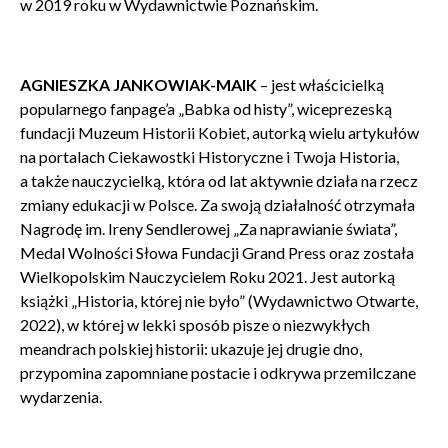
w 2019 roku w Wydawnictwie Poznańskim.
Wyrażam zgodę na przetwarzanie danych osobowych
w celu skorzystania z usługi newsletter.
AGNIESZKA JANKOWIAK-MAIK
–
jest właścicielką
Administratorem danych osobowych jest Centrum
popularnego fanpage’a „Babka od histy”, wiceprezeską
Kultury ZAMEK z siedzibą w Poznaniu. Zapoznałem/am
fundacji Muzeum Historii Kobiet, autorką wielu artykułów
się z informacjami dotyczącymi przetwarzania danych
osobowych, które są zawarte w
Polityce prywatności
.
na portalach Ciekawostki Historyczne i Twoja Historia,
a także nauczycielką, która od lat aktywnie działa na rzecz
zmiany edukacji w Polsce. Za swoją działalność otrzymała
WYŚLIJ
Nagrodę im. Ireny Sendlerowej „Za naprawianie świata”,
Medal Wolności Słowa Fundacji Grand Press oraz została
Wielkopolskim Nauczycielem Roku 2021. Jest autorką
książki „Historia, której nie było” (Wydawnictwo Otwarte,
2022), w której w lekki sposób pisze o niezwykłych
meandrach polskiej historii: ukazuje jej drugie dno,
przypomina zapomniane postacie i odkrywa przemilczane
wydarzenia.