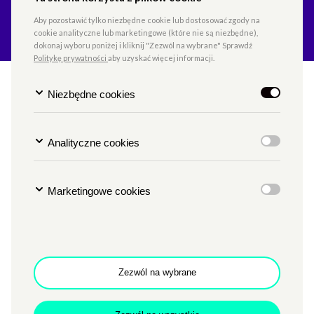
Aby pozostawić tylko niezbędne cookie lub dostosować zgody na
cookie analityczne lub marketingowe (które nie są niezbędne),
dokonaj wyboru poniżej i kliknij "Zezwól na wybrane" Sprawdź
Politykę prywatności
aby uzyskać więcej informacji.
ALEJA PRAW KOBIET /
Niezbędne cookies
„Posełki. Osiem pierwszych
kobiet” (Wydawnictwo
Analityczne cookies
Poznańskie) – spotkanie z
Olgą Wiechnik
Marketingowe cookies
TYP
LITERATURA
MIEJSCE
SALA WIELKA
Zezwól na wybrane
Godzina
g. 18
Data
17.11.2022