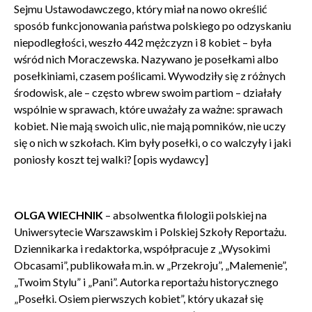
Sejmu Ustawodawczego, który miał na nowo określić
sposób funkcjonowania państwa polskiego po odzyskaniu
niepodległości, weszło 442 mężczyzn i 8 kobiet – była
wśród nich Moraczewska. Nazywano je posełkami albo
posełkiniami, czasem poślicami. Wywodziły się z różnych
środowisk, ale – często wbrew swoim partiom – działały
wspólnie w sprawach, które uważały za ważne: sprawach
kobiet. Nie mają swoich ulic, nie mają pomników, nie uczy
się o nich w szkołach. Kim były posełki, o co walczyły i jaki
poniosły koszt tej walki? [opis wydawcy]
Zamkn
Dołącz do newslettera
OLGA WIECHNIK
– absolwentka filologii polskiej na
popup
Uniwersytecie Warszawskim i Polskiej Szkoły Reportażu.
Dziennikarka i redaktorka, współpracuje z „Wysokimi
POTWIERDŹ ADRES EMAIL
Obcasami”, publikowała m.in. w „Przekroju”, „Malemenie”,
„Twoim Stylu” i „Pani”. Autorka reportażu historycznego
„Posełki. Osiem pierwszych kobiet”, który ukazał się