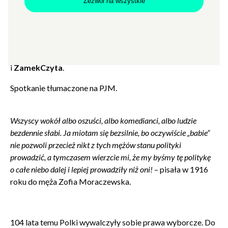
Cena
5
Zezwól na wszystkie
prowadzenie: Agnieszka Jankowiak-Maik
Spotkanie transmitowane także na
Facebooku CK ZAMEK
i
ZamekCzyta
.
Spotkanie tłumaczone na PJM.
Wszyscy wokół albo oszuści, albo komedianci, albo ludzie
bezdennie słabi. Ja miotam się bezsilnie, bo oczywiście „babie”
nie pozwoli przecież nikt z tych mężów stanu polityki
prowadzić, a tymczasem wierzcie mi, że my byśmy tę politykę
o całe niebo dalej i lepiej prowadziły niż oni!
– pisała w 1916
roku do męża Zofia Moraczewska.
104 lata temu Polki wywalczyły sobie prawa wyborcze. Do