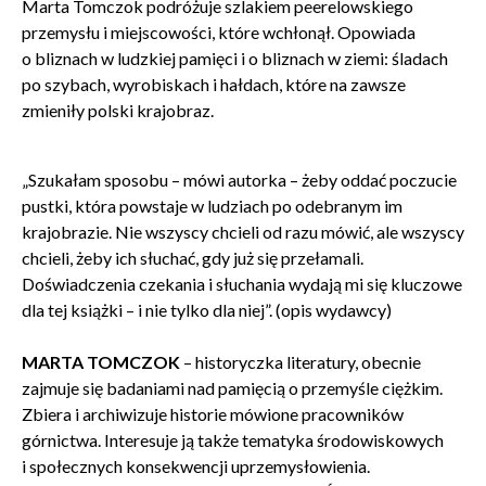
Marta Tomczok podróżuje szlakiem peerelowskiego
Administratorem danych osobowych jest Centrum
przemysłu i miejscowości, które wchłonął. Opowiada
Kultury ZAMEK z siedzibą w Poznaniu. Zapoznałem/am
o bliznach w ludzkiej pamięci i o bliznach w ziemi: śladach
się z informacjami dotyczącymi przetwarzania danych
osobowych, które są zawarte w
Polityce prywatności
.
po szybach, wyrobiskach i hałdach, które na zawsze
zmieniły polski krajobraz.
WYŚLIJ
„Szukałam sposobu – mówi autorka – żeby oddać poczucie
pustki, która powstaje w ludziach po odebranym im
krajobrazie. Nie wszyscy chcieli od razu mówić, ale wszyscy
chcieli, żeby ich słuchać, gdy już się przełamali.
Doświadczenia czekania i słuchania wydają mi się kluczowe
dla tej książki – i nie tylko dla niej”. (opis wydawcy)
MARTA TOMCZOK
– historyczka literatury, obecnie
zajmuje się badaniami nad pamięcią o przemyśle ciężkim.
Zbiera i archiwizuje historie mówione pracowników
górnictwa. Interesuje ją także tematyka środowiskowych
i społecznych konsekwencji uprzemysłowienia.