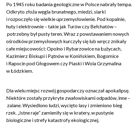
Po 1945 roku badania geologiczne w Polsce nabrały tempa.
Odkryto złoża węgla brunatnego, miedzi, siarki
i rozpoczęło się wielkie uprzemysłowienie. Pod kopalnie,
huty i elektrownie – takie jak Turów czy Bełchatów –
potrzebny był pusty teren. Wraz z powstawaniem nowych
ośrodków przemysłowych kurczyły się lub wręcz znikały
całe miejscowości: Opolno i Rybarzowice na Łużycach,
Kazimierz Biskupi i Pątnów w Konińskiem, Bogomice
i Rapocin pod Głogowem czy Piaski i Wola Grzymalina
Zamkn
Dołącz do newslettera
w Łódzkiem.
popup
POTWIERDŹ ADRES EMAIL
Dla wielu miejsc rozwój gospodarczy oznaczał apokalipsę.
Niektóre zostały przykryte zwałowiskami odpadów, inne –
zalane. Wysiedlono ludzi, wycięto lasy i zmieniono bieg
rzek. „Istne raje” zamieniły się w kratery, w pustynie
biologiczne i strefy katastrofy ekologicznej.
Wyrażam zgodę na przetwarzanie danych osobowych
w celu skorzystania z usługi newsletter.