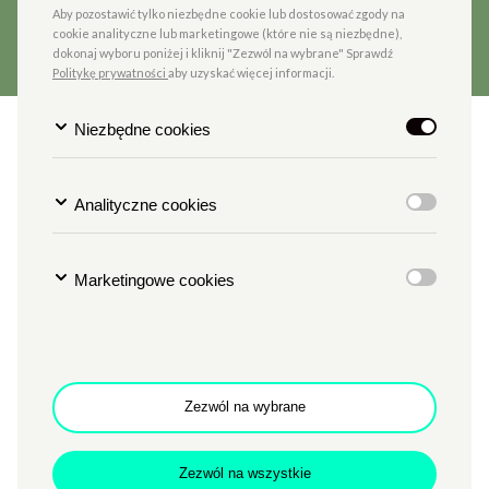
Aby pozostawić tylko niezbędne cookie lub dostosować zgody na
cookie analityczne lub marketingowe (które nie są niezbędne),
dokonaj wyboru poniżej i kliknij "Zezwól na wybrane" Sprawdź
Politykę prywatności
aby uzyskać więcej informacji.
Niezbędne cookies
ZAMEK CZYTA
„Blizny. Krajobraz po
przemyśle”
Analityczne cookies
Marketingowe cookies
TYP
LITERATURA
MIEJSCE
SALA POD ZEGAREM
Godzina
g. 18
Data
7.05.2026
Zezwól na wybrane
Cena
7 zł
Spotkanie autorskie z Martą Tomczok
Zezwól na wszystkie