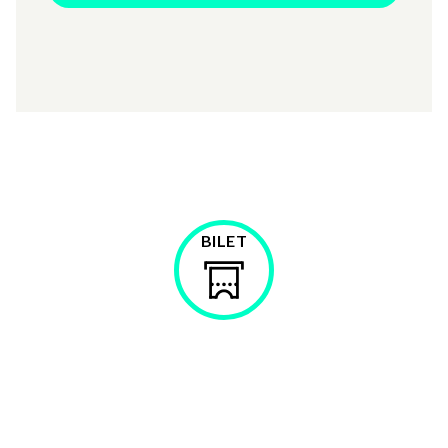
prowadzenie: Anita Jarzyna
czas trwania: 90’ / wiek: 16+
BILET
Kup
bilet