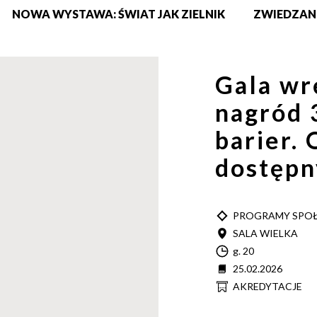
NOWA WYSTAWA: ŚWIAT JAK ZIELNIK
ZWIEDZAN
Gala wr
nagród 
barier. 
dostęp
TYP
PROGRAMY SPO
MIEJSCE
SALA WIELKA
Godzina
g. 20
Data
25.02.2026
Informacja
AKREDYTACJE
o
wejściówkach