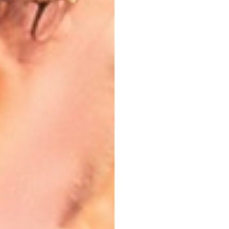
rem danych osobowych jest Centrum Kultury ZAMEK z siedzibą w Pozna
 się z informacjami dotyczącymi przetwarzania danych osobowych, któr
ywatności
.
WYŚLIJ