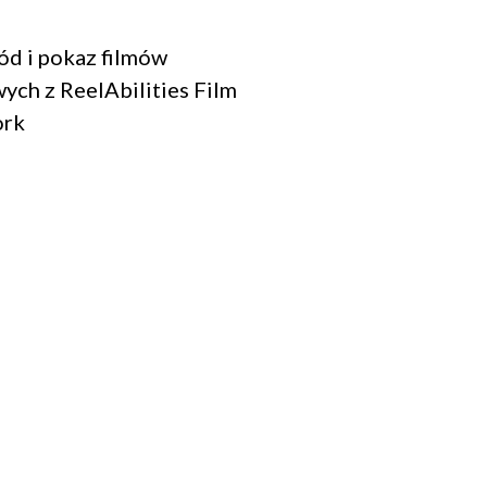
ód i pokaz filmów
ch z ReelAbilities Film
ork