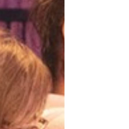
Dołącz do newslettera
POTWIERDŹ ADRES EMAIL
 na przetwarzanie danych osobowych w celu skorzystania z usługi news