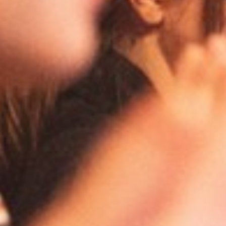
Administrato
Zapoznałem/am
w
Polityce pr