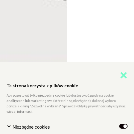
Ta strona korzysta z plików cookie
Aby pozostawić tylko niezbędne cookie lub dostosować zgody na cookie
analityczne lub marketingowe (które nie są niezbędne), dokonaj wyboru
poniżej i kliknij "Zezwól na wybrane" Sprawdź
Politykę prywatności
aby uzyskać
więcej informacji.
Niezbędne cookies