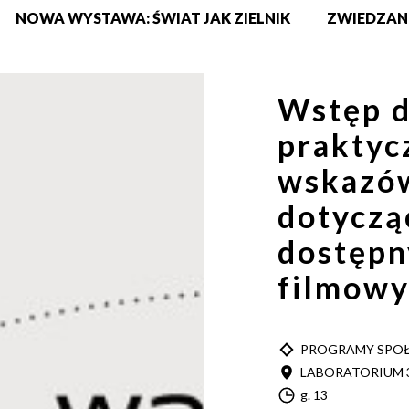
NOWA WYSTAWA: ŚWIAT JAK ZIELNIK
ZWIEDZAN
Wstęp d
praktyc
wskazów
dotycząc
dostępn
filmowy
TYP
PROGRAMY SPO
MIEJSCE
LABORATORIUM 
Godzina
g. 13