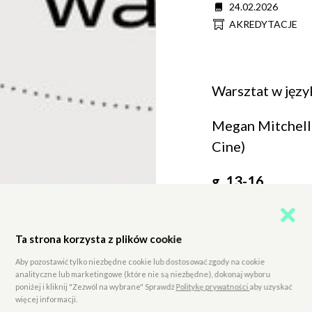
Data
24.02.2026
Informacja
AKREDYTACJE
o
wejściówkach
Warsztat w języ
Megan Mitchell
Cine)
g. 13-16
Ta strona korzysta z plików cookie
Aby pozostawić tylko niezbędne cookie lub dostosować zgody na cookie
analityczne lub marketingowe (które nie są niezbędne), dokonaj wyboru
poniżej i kliknij "Zezwól na wybrane" Sprawdź
Politykę prywatności
aby uzyskać
więcej informacji.