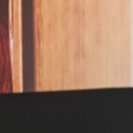
Wyrażam zgodę
Administrato
Zapoznałem/am
w
Polityce pr