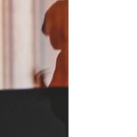
 na przetwarzanie danych osobowych w celu skorzystania z usługi news
rem danych osobowych jest Centrum Kultury ZAMEK z siedzibą w Pozna
 się z informacjami dotyczącymi przetwarzania danych osobowych, któr
ywatności
.
WYŚLIJ