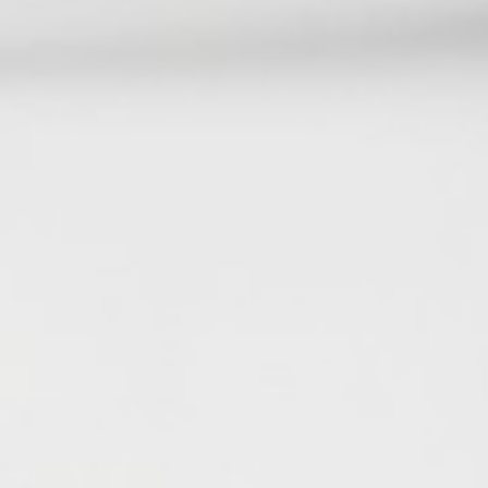
Wyrażam zgodę
Administrato
Zapoznałem/am
w
Polityce pr