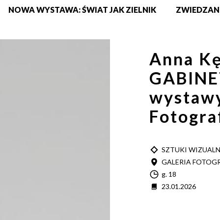
NOWA WYSTAWA: ŚWIAT JAK ZIELNIK
ZWIEDZAN
Anna Kę
GABINET
wystawy
Fotograf
TYP
SZTUKI WIZUAL
MIEJSCE
GALERIA FOTOGR
Godzina
g. 18
Data
23.01.2026