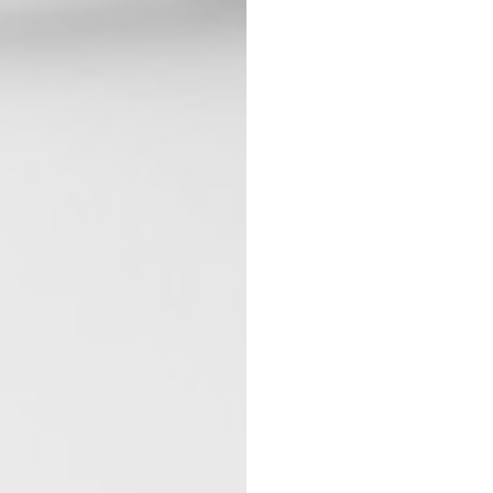
 na przetwarzanie danych osobowych w celu skorzystania z usługi news
rem danych osobowych jest Centrum Kultury ZAMEK z siedzibą w Pozna
 się z informacjami dotyczącymi przetwarzania danych osobowych, któr
ywatności
.
WYŚLIJ