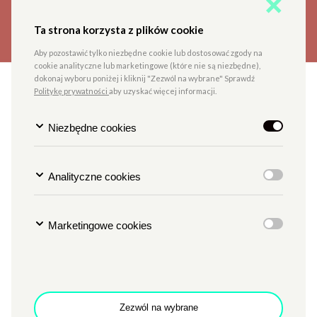
Ta strona korzysta z plików cookie
Aby pozostawić tylko niezbędne cookie lub dostosować zgody na
cookie analityczne lub marketingowe (które nie są niezbędne),
dokonaj wyboru poniżej i kliknij "Zezwól na wybrane" Sprawdź
ZAMEK ROZMAWIA #9
Politykę prywatności
aby uzyskać więcej informacji.
Dyskusja z udziałem Moniki
Niezbędne cookies
Bakke, Michała
Klichowskiego i Patryka
Lichoty
Analityczne cookies
Marketingowe cookies
TYP
LITERATURA
MIEJSCE
SALA POD ZEGAREM
Godzina
g. 18
Data
27.01.2026
Zezwól na wybrane