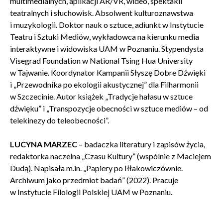
multimedialnych, aplikacji AR/VR, wideo, spektakli
teatralnych i słuchowisk. Absolwent kulturoznawstwa
i muzykologii. Doktor nauk o sztuce, adiunkt w Instytucie
Teatru i Sztuki Mediów, wykładowca na kierunku media
interaktywne i widowiska UAM w Poznaniu. Stypendysta
Visegrad Foundation w National Tsing Hua University
w Tajwanie. Koordynator Kampanii Słyszę Dobre Dźwięki
i „Przewodnika po ekologii akustycznej” dla Filharmonii
w Szczecinie. Autor książek „Tradycje hałasu w sztuce
dźwięku” i „Transpozycje obecności w sztuce mediów – od
telekinezy do teleobecności”.
LUCYNA MARZEC
– badaczka literatury i zapisów życia,
redaktorka naczelna „Czasu Kultury” (wspólnie z Maciejem
Dudą). Napisała m.in. „Papiery po Iłłakowiczównie.
Archiwum jako przedmiot badań” (2022). Pracuje
w Instytucie Filologii Polskiej UAM w Poznaniu.