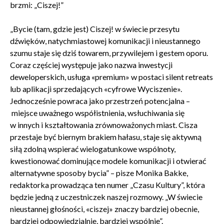
brzmi: „Ciszej!”
„Bycie (tam, gdzie jest) Ciszej! w świecie przesytu
Zamkn
Dołącz do newslettera
dźwięków, natychmiastowej komunikacji i nieustannego
popup
szumu staje się dziś towarem, przywilejem i gestem oporu.
Coraz częściej występuje jako nazwa inwestycji
POTWIERDŹ ADRES EMAIL
deweloperskich, usługa «premium» w postaci silent retreats
lub aplikacji sprzedających «cyfrowe Wyciszenie».
Jednocześnie powraca jako przestrzeń potencjalna –
miejsce uważnego współistnienia, wsłuchiwania się
w innych i kształtowania zrównoważonych miast. Cisza
przestaje być biernym brakiem hałasu, staje się aktywną
Wyrażam zgodę na przetwarzanie danych osobowych
siłą zdolną wspierać wielogatunkowe wspólnoty,
w celu skorzystania z usługi newsletter.
kwestionować dominujące modele komunikacji i otwierać
Administratorem danych osobowych jest Centrum
alternatywne sposoby bycia” – pisze Monika Bakke,
Kultury ZAMEK z siedzibą w Poznaniu. Zapoznałem/am
się z informacjami dotyczącymi przetwarzania danych
redaktorka prowadząca ten numer „Czasu Kultury”, która
osobowych, które są zawarte w
Polityce prywatności
.
będzie jedną z uczestniczek naszej rozmowy. „W świecie
nieustannej głośności, «ciszej» znaczy bardziej obecnie,
bardziej odpowiedzialnie, bardziej wspólnie”.