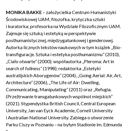
WYŚLIJ
MONIKA BAKKE
– założycielka Centrum Humanistyki
Środowiskowej UAM, filozofka, krytyczka sztuki
i kuratorka; profesorka na Wydziale Filozoficznym UAM.
Zajmuje się sztuką i estetyką w perspektywie
posthumanistycznej, międzygatunkowej i genderowej.
Autorka licznych tekstów naukowych w tym książek „Bio-
transfiguracje. Sztuka i estetyka posthumanizmu” (2010),
„Ciało otwarte” (2000); współautorka „Pleroma: Art in
search of fullness” (1998); redaktorka „Estetyki
australijskich Aborygenów” (2004), „Going Aerial: Air, Art,
Architecture” (2006), „The Life of Air: Dwelling,
Communicating, Manipulating” (2011) oraz „Refugia.
(Prze)trwanie transgatunkowych wspólnot miejskich”
(2021). Stypendystka British Council, Central European
University, Jan van Eyck Academie, Cornell University
i Australian National University. Zabiega o utworzenie
Parku Ciszy w Poznaniu – na byłym Stadionie im. Edmunda