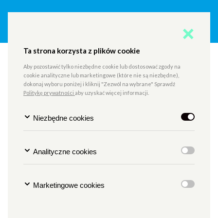
Ta strona korzysta z plików cookie
Spotkanie wokół wystawy
Aby pozostawić tylko niezbędne cookie lub dostosować zgody na
ECHO NA PIEDESTALE |
cookie analityczne lub marketingowe (które nie są niezbędne),
dokonaj wyboru poniżej i kliknij "Zezwól na wybrane" Sprawdź
Galeria Fotografii pf
Politykę prywatności
aby uzyskać więcej informacji.
Niezbędne cookies
TYP
SZTUKI WIZUALNE
MIEJSCE
GALERIA FOTOGRAFII PF
Godzina
g. 18
Analityczne cookies
Data
17.10.2025
Marketingowe cookies
SPOTKANIE