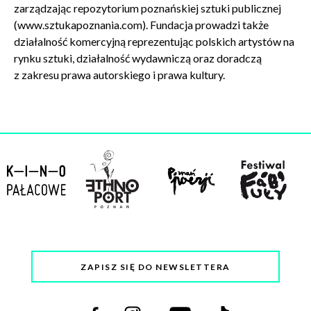
zarządzając repozytorium poznańskiej sztuki publicznej
(www.sztukapoznania.com). Fundacja prowadzi także
działalność komercyjną reprezentując polskich artystów na
rynku sztuki, działalność wydawniczą oraz doradczą
z zakresu prawa autorskiego i prawa kultury.
ZAPISZ SIĘ DO NEWSLETTERA
Odwiedź
Odwiedź
Odwiedź
Odwiedź