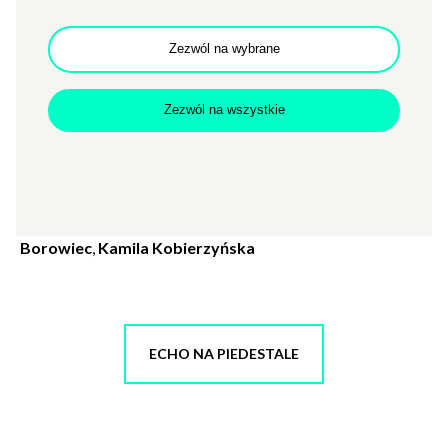
Zezwól na wybrane
Zapraszamy na spotkanie wokół wystawy zbiorowej
Zezwól na wszystkie
uczestników(-czek) Pracowni Fotografii
–
„Echo na
piedestale"
.
osoby uczestniczące:
Mateusz M. Bieczyński
,
Anna
Borowiec
,
Kamila Kobierzyńska
ECHO NA PIEDESTALE