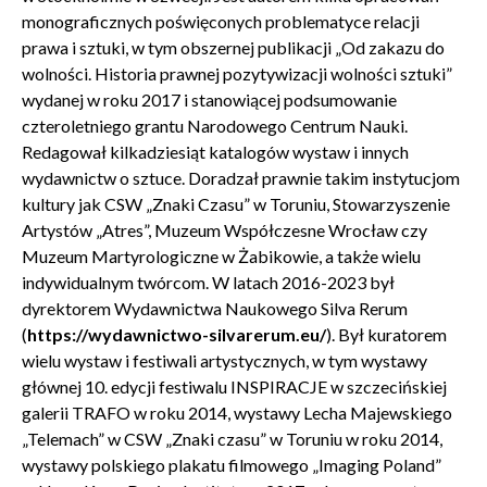
monograficznych poświęconych problematyce relacji
prawa i sztuki, w tym obszernej publikacji „Od zakazu do
wolności. Historia prawnej pozytywizacji wolności sztuki”
wydanej w roku 2017 i stanowiącej podsumowanie
czteroletniego grantu Narodowego Centrum Nauki.
Redagował kilkadziesiąt katalogów wystaw i innych
wydawnictw o sztuce. Doradzał prawnie takim instytucjom
kultury jak CSW „Znaki Czasu” w Toruniu, Stowarzyszenie
Artystów „Atres”, Muzeum Współczesne Wrocław czy
Muzeum Martyrologiczne w Żabikowie, a także wielu
indywidualnym twórcom. W latach 2016-2023 był
dyrektorem Wydawnictwa Naukowego Silva Rerum
(
https://wydawnictwo-silvarerum.eu/
). Był kuratorem
wielu wystaw i festiwali artystycznych, w tym wystawy
głównej 10. edycji festiwalu INSPIRACJE w szczecińskiej
galerii TRAFO w roku 2014, wystawy Lecha Majewskiego
Zamkn
Dołącz do newslettera
popup
„Telemach” w CSW „Znaki czasu” w Toruniu w roku 2014,
wystawy polskiego plakatu filmowego „Imaging Poland”