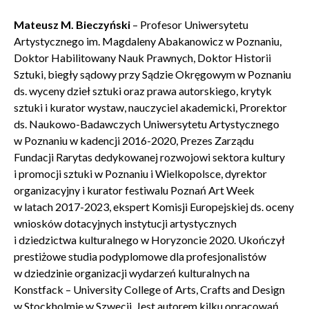
Mateusz M. Bieczyński
–
Profesor Uniwersytetu
Artystycznego im. Magdaleny Abakanowicz w Poznaniu,
Doktor Habilitowany Nauk Prawnych, Doktor Historii
Sztuki, biegły sądowy przy Sądzie Okręgowym w Poznaniu
ds. wyceny dzieł sztuki oraz prawa autorskiego, krytyk
sztuki i kurator wystaw, nauczyciel akademicki, Prorektor
ds. Naukowo-Badawczych Uniwersytetu Artystycznego
w Poznaniu w kadencji 2016-2020, Prezes Zarządu
Fundacji Rarytas dedykowanej rozwojowi sektora kultury
i promocji sztuki w Poznaniu i Wielkopolsce, dyrektor
organizacyjny i kurator festiwalu Poznań Art Week
w latach 2017-2023, ekspert Komisji Europejskiej ds. oceny
wniosków dotacyjnych instytucji artystycznych
i dziedzictwa kulturalnego w Horyzoncie 2020. Ukończył
prestiżowe studia podyplomowe dla profesjonalistów
w dziedzinie organizacji wydarzeń kulturalnych na
Konstfack – University College of Arts, Crafts and Design
w Stockholmie w Szwecji. Jest autorem kilku opracowań