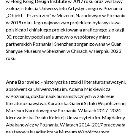
POTWIERDŹ ADRES EMAIL
w Hong Kong Design Institute w 2017 roku oraz wystawy
z okazji stulecia Uniwersytetu Artystycznego w Poznaniu
„Obiekt – Przestrzeń” w Muzeum Narodowym w Poznaniu
w 2019 roku. Jego najnowszym projektem była wystawa
polskiego i chińskiego projektowania graficznego z okazji
30. rocznicy podpisania umowy o współpracy miast
Wyrażam zgodę na przetwarzanie danych osobowych
partnerskich Poznania i Shenzhen zorganizowana w Guan
w celu skorzystania z usługi newsletter.
Shanyue Museum w Shenzhen w Chinach, w sierpniu 2023
Administratorem danych osobowych jest Centrum
roku.
Kultury ZAMEK z siedzibą w Poznaniu. Zapoznałem/am
się z informacjami dotyczącymi przetwarzania danych
osobowych, które są zawarte w
Polityce prywatności
.
Anna Borowiec
– historyczka sztuki i literaturoznawczyni,
absolwentka Uniwersytetu im. Adama Mickiewicza
WYŚLIJ
w Poznaniu, doktor nauk humanistycznych w zakresie
literaturoznawstwa. Kuratorka Galerii Sztuki Współczesnej
Muzeum Narodowego w Poznaniu. W latach 2017–2024
kierowniczka Działu Kolekcji Uniwersytetu im. Magdaleny
Abakanowicz w Poznaniu. W latach 2014–2017 pracowała
na stanowisku adiunkta w Muzeum Współczesnym