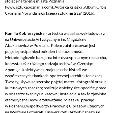
stojące na terenie miasta Poznania
(www.sztukapoznania.com). Autorka książki „Album Orbis
Cypriana Norwida jako księga sztukmistrza” (2016).
Kamila Kobierzyńska
– artystka wizualna, wykładowczyni
na Uniwersytecie Artystycznym im. Magdaleny
Abakanowicz w Poznaniu. Polem zainteresowań jest
pojęcie postpamięci pokoleń i ich tożsamość.
Metodologicznie bazuje na interdyscyplinarnym researchu,
korzysta też z różnego rodzaju archiwów. Czerpiąc
z pamięci kolektywnej, znajduje echa historii we
współczesnych tkankach: społecznej i architektonicznej.
Tworzy, używając szeroko pojętej materii fotografii oraz jej
kulturowych znaczeń; realizuje obiekty site-specific, prace
w obszarze tkaniny unikatowej, instalacje, a także zjawiska
efemeryczne i ledwie zauważalne. Mieszka i pracuje
w Poznaniu, współtworzy Pracownię Obrazów Utajonych
na Wydziale Fotografii Uniwersytetu Artystycznego im.