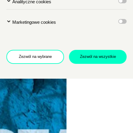
Analityczne cookies
Marketingowe cookies
Dołącz do newslettera
Zezwól na wybrane
Zezwól na wszystkie
POTWIERDŹ ADRES EMAIL
 na przetwarzanie danych osobowych w celu skorzystania z usługi news
rem danych osobowych jest Centrum Kultury ZAMEK z siedzibą w Pozna
 się z informacjami dotyczącymi przetwarzania danych osobowych, któr
ywatności
.