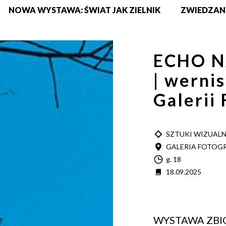
NOWA WYSTAWA: ŚWIAT JAK ZIELNIK
ZWIEDZAN
ECHO N
| werni
Galerii 
TYP
SZTUKI WIZUAL
MIEJSCE
GALERIA FOTOGR
Godzina
g. 18
Data
18.09.2025
WYSTAWA ZBI