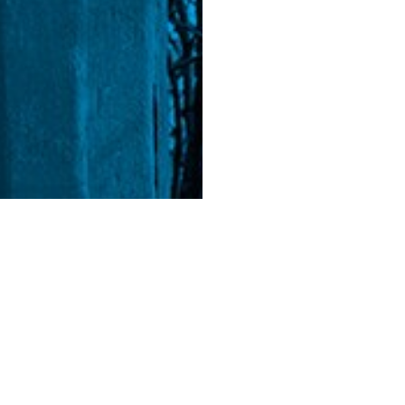
na wernisaż wystawy zbiorowej uczestników i ucz
racowni Fotografii
.