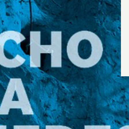
Wyrażam zgodę
Administrato
Zapoznałem/am
w
Polityce pr