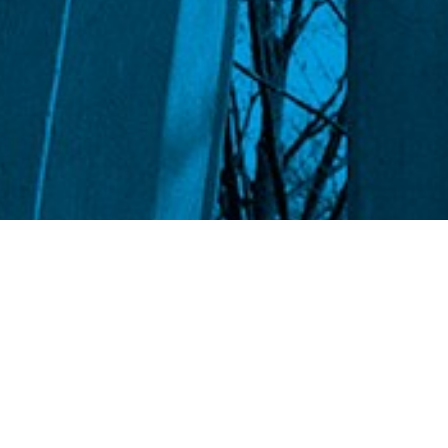
Zapraszamy 
zamkowej
P