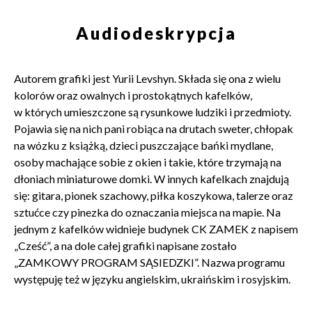
Audiodeskrypcja
Autorem grafiki jest Yurii Levshyn. Składa się ona z wielu
kolorów oraz owalnych i prostokątnych kafelków,
w których umieszczone są rysunkowe ludziki i przedmioty.
Pojawia się na nich pani robiąca na drutach sweter, chłopak
na wózku z książką, dzieci puszczające bańki mydlane,
osoby machające sobie z okien i takie, które trzymają na
dłoniach miniaturowe domki. W innych kafelkach znajdują
się: gitara, pionek szachowy, piłka koszykowa, talerze oraz
sztućce czy pinezka do oznaczania miejsca na mapie. Na
jednym z kafelków widnieje budynek CK ZAMEK z napisem
„Cześć”, a na dole całej grafiki napisane zostało
„ZAMKOWY PROGRAM SĄSIEDZKI”. Nazwa programu
występuję też w języku angielskim, ukraińskim i rosyjskim.