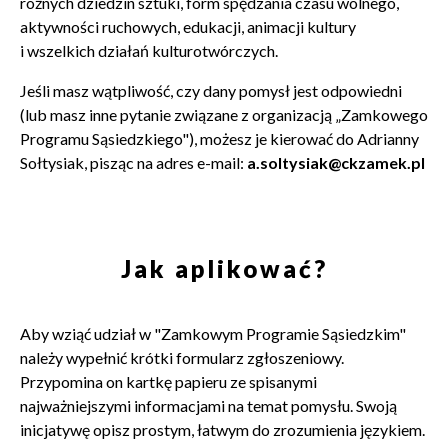
różnych dziedzin sztuki, form spędzania czasu wolnego,
aktywności ruchowych, edukacji, animacji kultury
i wszelkich działań kulturotwórczych.
Jeśli masz wątpliwość, czy dany pomysł jest odpowiedni
Zamkn
Dołącz do newslettera
popup
(lub masz inne pytanie związane z organizacją „Zamkowego
Programu Sąsiedzkiego"), możesz je kierować do Adrianny
POTWIERDŹ ADRES EMAIL
Sołtysiak, pisząc na adres e-mail:
a.soltysiak@ckzamek.pl
Jak aplikować?
Wyrażam zgodę na przetwarzanie danych osobowych
w celu skorzystania z usługi newsletter.
Aby wziąć udział w "Zamkowym Programie Sąsiedzkim"
Administratorem danych osobowych jest Centrum
należy wypełnić krótki formularz zgłoszeniowy.
Kultury ZAMEK z siedzibą w Poznaniu. Zapoznałem/am
Przypomina on kartkę papieru ze spisanymi
się z informacjami dotyczącymi przetwarzania danych
najważniejszymi informacjami na temat pomysłu. Swoją
osobowych, które są zawarte w
Polityce prywatności
.
inicjatywę opisz prostym, łatwym do zrozumienia językiem.