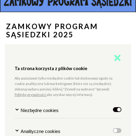
ZAMKOWY PROGRAM
SĄSIEDZKI 2025
TYP
PROGRAMY SPOŁECZNE
MIEJSCE
OSIEDLE STARE MIASTO POZNAŃ, CK ZAMEK
Ta strona korzysta z plików cookie
Godzina
g. 15.05 - 23.55
Data
od 6.06.2025
Aby pozostawić tylko niezbędne cookie lub dostosować zgody na
do 29.06.2025
cookie analityczne lub marketingowe (które nie są niezbędne),
dokonaj wyboru poniżej i kliknij "Zezwól na wybrane" Sprawdź
Politykę prywatności
aby uzyskać więcej informacji.
NABÓR DO PROGRAMU.
Niezbędne cookies
Wspieramy inicjatywy sąsiedzkie!
Analityczne cookies