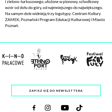
i zielono-turkusowego, ułożone w pionowy, schodkowy
wzór od dołu do góry, od najmniejszego do największego.
Na samym dole widnieją trzy logotypy: Centrum Kultury
ZAMEK, Poznański Program Edukacji Kulturowej i Miasto
Poznań.
ZAPISZ SIĘ DO NEWSLETTERA
Odwiedź
Odwiedź
Odwiedź
Odwiedź
nas
nas
nas
nas