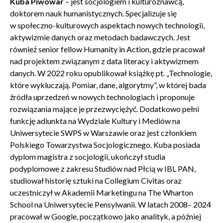
Kuba Piwowar
– jest socjologiem i kulturoznawcą,
osobowych, które są zawarte w
Polityce prywatności
.
doktorem nauk humanistycznych. Specjalizuje się
w społeczno-kulturowych aspektach nowych technologii,
aktywizmie danych oraz metodach badawczych. Jest
WYŚLIJ
również senior fellow Humanity in Action, gdzie pracował
nad projektem związanym z data literacy i aktywizmem
danych. W 2022 roku opublikował książkę pt. „Technologie,
które wykluczają. Pomiar, dane, algorytmy”, w której bada
źródła uprzedzeń w nowych technologiach i proponuje
rozwiązania mające je przezwyciężyć. Dodatkowo pełni
funkcję adiunkta na Wydziale Kultury i Mediów na
Uniwersytecie SWPS w Warszawie oraz jest członkiem
Polskiego Towarzystwa Socjologicznego. Kuba posiada
dyplom magistra z socjologii, ukończył studia
podyplomowe z zakresu Studiów nad Płcią w IBL PAN,
studiował historię sztuki na Collegium Civitas oraz
uczestniczył w Akademii Marketingu na The Wharton
School na Uniwersytecie Pensylwanii. W latach 2008– 2024
pracował w Google, początkowo jako analityk, a później