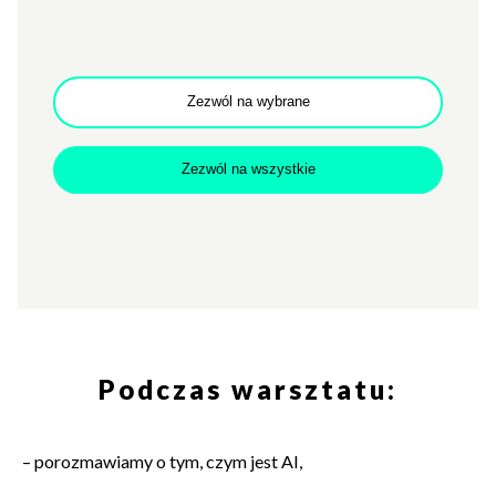
W dzisiejszym świecie sztuczna inteligencja (AI) staje się
coraz bardziej wszechobecna i widoczna, a narzędzia takie
jak ChatGPT zyskały już szeroką popularność. Jednak świat
Zezwól na wybrane
AI oferuje znacznie więcej możliwości, które mogą stanowić
cenne wsparcie dla pracowników(-czek) instytucji kultury.
Celem warsztatu będzie przedstawienie, jak AI może być
Zezwól na wszystkie
praktycznym narzędziem w codziennej pracy, pozwalając
nie tylko zaoszczędzić czas, ale także zoptymalizować
koszty. Skupimy się na konkretnych zastosowaniach AI
w sektorze kultury, wykraczając poza ogólne koncepcje
i pomysły.
Podczas warsztatu:
– porozmawiamy o tym, czym jest AI,