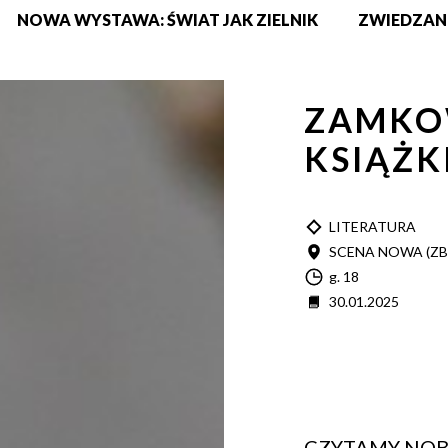
NOWA WYSTAWA: ŚWIAT JAK ZIELNIK
ZWIEDZAN
ZAMKO
KSIĄŻK
TYP
LITERATURA
MIEJSCE
SCENA NOWA (Z
Godzina
g. 18
Data
30.01.2025
CZYTAMY NOBLI