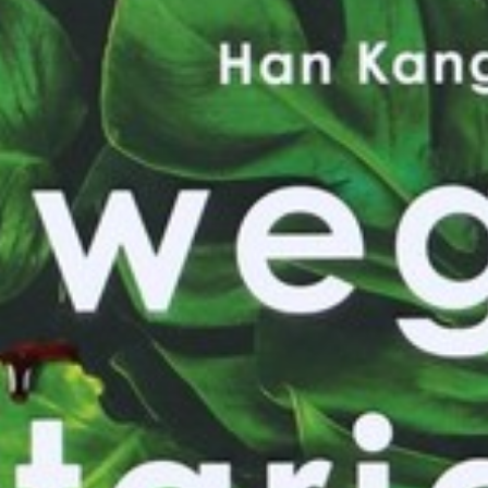
Wyrażam zgodę
Administrato
Zapoznałem/am
w
Polityce pr