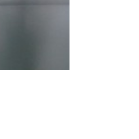
 Anna Kopeć
działu w spotkaniu prosimy przesyłać na adres: