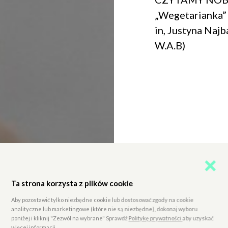
„Wegetarianka” 
in, Justyna Naj
W.A.B)
Ta strona korzysta z plików cookie
Aby pozostawić tylko niezbędne cookie lub dostosować zgody na cookie
analityczne lub marketingowe (które nie są niezbędne), dokonaj wyboru
poniżej i kliknij "Zezwól na wybrane" Sprawdź
Politykę prywatności
aby uzyskać
więcej informacji.