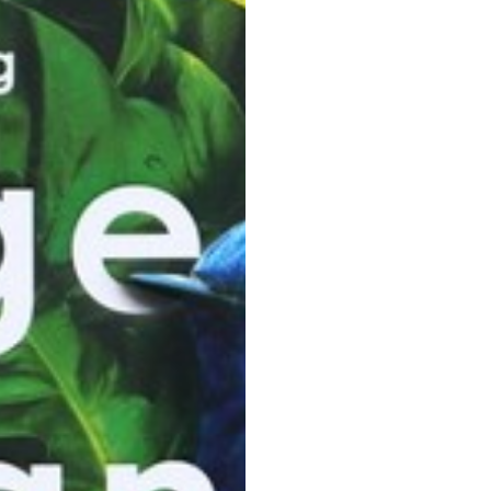
 na przetwarzanie danych osobowych w celu skorzystania z usługi news
rem danych osobowych jest Centrum Kultury ZAMEK z siedzibą w Pozna
 się z informacjami dotyczącymi przetwarzania danych osobowych, któr
ywatności
.
WYŚLIJ